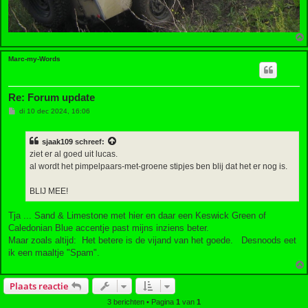
Marc-my-Words
Re: Forum update
B
di 10 dec 2024, 16:06
e
r
i
sjaak109
schreef:
c
h
ziet er al goed uit lucas.
t
al wordt het pimpelpaars-met-groene stipjes ben blij dat het er nog is.
BLIJ MEE!
Tja ... Sand & Limestone met hier en daar een Keswick Green of
Caledonian Blue accentje past mijns inziens beter.
Maar zoals altijd: Het betere is de vijand van het goede. Desnoods eet
ik een maaltje "Spam".
Plaats reactie
3 berichten • Pagina
1
van
1