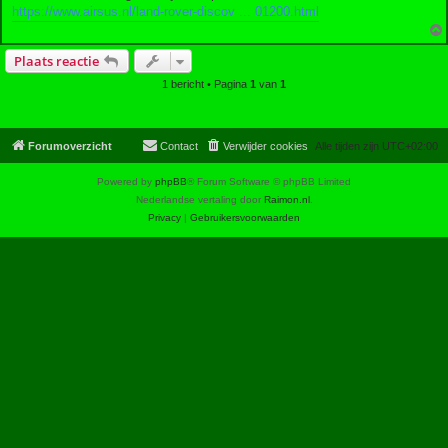
https://www.airsus.nl/land-rover-discov ... 01200.html
Plaats reactie
1 bericht • Pagina
1
van
1
Forumoverzicht
Contact
Verwijder cookies
Alle tijden zijn
UTC+02:00
Powered by
phpBB
® Forum Software © phpBB Limited
Nederlandse vertaling door
Raimon.nl
.
Privacy
|
Gebruikersvoorwaarden