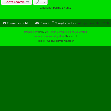
Plaats reactie
1 bericht • Pagina
1
van
1
Forumoverzicht
Contact
Verwijder cookies
Alle tijden zijn
UTC+02:00
Powered by
phpBB
® Forum Software © phpBB Limited
Nederlandse vertaling door
Raimon.nl
.
Privacy
|
Gebruikersvoorwaarden