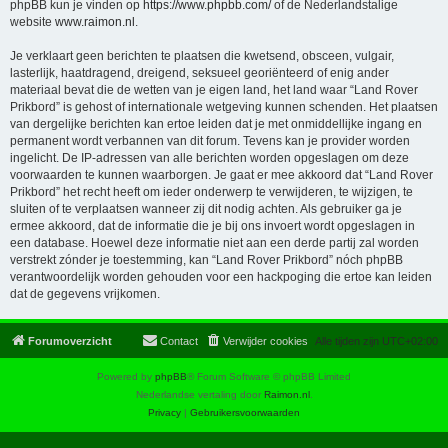
phpBB kun je vinden op
https://www.phpbb.com/
of de Nederlandstalige
website
www.raimon.nl
.
Je verklaart geen berichten te plaatsen die kwetsend, obsceen, vulgair,
lasterlijk, haatdragend, dreigend, seksueel georiënteerd of enig ander
materiaal bevat die de wetten van je eigen land, het land waar “Land Rover
Prikbord” is gehost of internationale wetgeving kunnen schenden. Het plaatsen
van dergelijke berichten kan ertoe leiden dat je met onmiddellijke ingang en
permanent wordt verbannen van dit forum. Tevens kan je provider worden
ingelicht. De IP-adressen van alle berichten worden opgeslagen om deze
voorwaarden te kunnen waarborgen. Je gaat er mee akkoord dat “Land Rover
Prikbord” het recht heeft om ieder onderwerp te verwijderen, te wijzigen, te
sluiten of te verplaatsen wanneer zij dit nodig achten. Als gebruiker ga je
ermee akkoord, dat de informatie die je bij ons invoert wordt opgeslagen in
een database. Hoewel deze informatie niet aan een derde partij zal worden
verstrekt zónder je toestemming, kan “Land Rover Prikbord” nóch phpBB
verantwoordelijk worden gehouden voor een hackpoging die ertoe kan leiden
dat de gegevens vrijkomen.
Forumoverzicht
Contact
Verwijder cookies
Alle tijden zijn
UTC+02:00
Powered by
phpBB
® Forum Software © phpBB Limited
Nederlandse vertaling door
Raimon.nl
.
Privacy
|
Gebruikersvoorwaarden