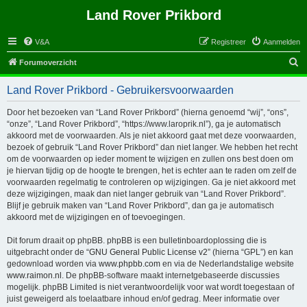
Land Rover Prikbord
V&A
Registreer
Aanmelden
Z
Forumoverzicht
o
Land Rover Prikbord - Gebruikersvoorwaarden
e
k
Door het bezoeken van “Land Rover Prikbord” (hierna genoemd “wij”, “ons”,
“onze”, “Land Rover Prikbord”, “https://www.laroprik.nl”), ga je automatisch
akkoord met de voorwaarden. Als je niet akkoord gaat met deze voorwaarden,
bezoek of gebruik “Land Rover Prikbord” dan niet langer. We hebben het recht
om de voorwaarden op ieder moment te wijzigen en zullen ons best doen om
je hiervan tijdig op de hoogte te brengen, het is echter aan te raden om zelf de
voorwaarden regelmatig te controleren op wijzigingen. Ga je niet akkoord met
deze wijzigingen, maak dan niet langer gebruik van “Land Rover Prikbord”.
Blijf je gebruik maken van “Land Rover Prikbord”, dan ga je automatisch
akkoord met de wijzigingen en of toevoegingen.
Dit forum draait op phpBB. phpBB is een bulletinboardoplossing die is
uitgebracht onder de “
GNU General Public License v2
” (hierna “GPL”) en kan
gedownload worden via
www.phpbb.com
en via de Nederlandstalige website
www.raimon.nl
. De phpBB-software maakt internetgebaseerde discussies
mogelijk. phpBB Limited is niet verantwoordelijk voor wat wordt toegestaan of
juist geweigerd als toelaatbare inhoud en/of gedrag. Meer informatie over