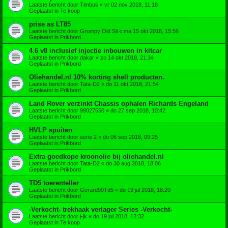
Laatste bericht door
Timbus
«
vr 02 nov 2018, 11:18
Geplaatst in
Te koop
prise as LT85
Laatste bericht door
Grumpy Old Sil
«
ma 15 okt 2018, 15:56
Geplaatst in
Prikbord
4.6 v8 inclusief injectie inbouwen in kitcar
Laatste bericht door
dakar
«
zo 14 okt 2018, 21:34
Geplaatst in
Prikbord
Oliehandel.nl 10% korting shell producten.
Laatste bericht door
Tata-D2
«
do 11 okt 2018, 21:54
Geplaatst in
Prikbord
Land Rover verzinkt Chassis ophalen Richards Engeland
Laatste bericht door
99027550
«
do 27 sep 2018, 10:42
Geplaatst in
Prikbord
HVLP spuiten
Laatste bericht door
serie 2
«
do 06 sep 2018, 09:25
Geplaatst in
Prikbord
Extra goedkope kroonolie bij oliehandel.nl
Laatste bericht door
Tata-D2
«
do 30 aug 2018, 18:06
Geplaatst in
Prikbord
TD5 toerenteller
Laatste bericht door
Gerard90Td5
«
do 19 jul 2018, 18:20
Geplaatst in
Prikbord
-Verkocht- trekhaak verlager Series -Verkocht-
Laatste bericht door
j-jk
«
do 19 jul 2018, 12:32
Geplaatst in
Te koop