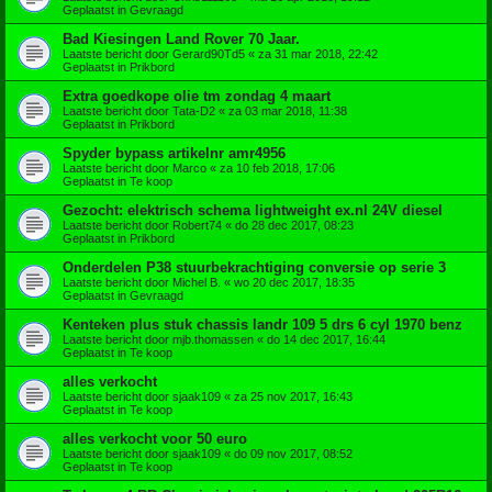
Geplaatst in
Gevraagd
Bad Kiesingen Land Rover 70 Jaar.
Laatste bericht door
Gerard90Td5
«
za 31 mar 2018, 22:42
Geplaatst in
Prikbord
Extra goedkope olie tm zondag 4 maart
Laatste bericht door
Tata-D2
«
za 03 mar 2018, 11:38
Geplaatst in
Prikbord
Spyder bypass artikelnr amr4956
Laatste bericht door
Marco
«
za 10 feb 2018, 17:06
Geplaatst in
Te koop
Gezocht: elektrisch schema lightweight ex.nl 24V diesel
Laatste bericht door
Robert74
«
do 28 dec 2017, 08:23
Geplaatst in
Prikbord
Onderdelen P38 stuurbekrachtiging conversie op serie 3
Laatste bericht door
Michel B.
«
wo 20 dec 2017, 18:35
Geplaatst in
Gevraagd
Kenteken plus stuk chassis landr 109 5 drs 6 cyl 1970 benz
Laatste bericht door
mjb.thomassen
«
do 14 dec 2017, 16:44
Geplaatst in
Te koop
alles verkocht
Laatste bericht door
sjaak109
«
za 25 nov 2017, 16:43
Geplaatst in
Te koop
alles verkocht voor 50 euro
Laatste bericht door
sjaak109
«
do 09 nov 2017, 08:52
Geplaatst in
Te koop