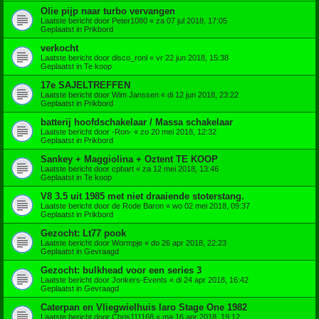
Olie pijp naar turbo vervangen
Laatste bericht door
Peter1080
«
za 07 jul 2018, 17:05
Geplaatst in
Prikbord
verkocht
Laatste bericht door
disco_ronl
«
vr 22 jun 2018, 15:38
Geplaatst in
Te koop
17e SAJELTREFFEN
Laatste bericht door
Wim Janssen
«
di 12 jun 2018, 23:22
Geplaatst in
Prikbord
batterij hoofdschakelaar / Massa schakelaar
Laatste bericht door
-Ron-
«
zo 20 mei 2018, 12:32
Geplaatst in
Prikbord
Sankey + Maggiolina + Oztent TE KOOP
Laatste bericht door
cpbart
«
za 12 mei 2018, 13:46
Geplaatst in
Te koop
V8 3.5 uit 1985 met niet draaiende stoterstang.
Laatste bericht door
de Rode Baron
«
wo 02 mei 2018, 09:37
Geplaatst in
Prikbord
Gezocht: Lt77 pook
Laatste bericht door
Wormpje
«
do 26 apr 2018, 22:23
Geplaatst in
Gevraagd
Gezocht: bulkhead voor een series 3
Laatste bericht door
Jonkers-Events
«
di 24 apr 2018, 16:42
Geplaatst in
Gevraagd
Caterpan en Vliegwielhuis laro Stage One 1982
Laatste bericht door
Chris111168
«
ma 16 apr 2018, 19:12