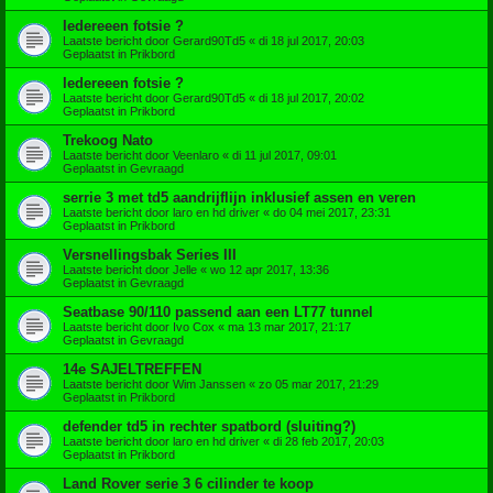
Iedereeen fotsie ?
Laatste bericht door
Gerard90Td5
«
di 18 jul 2017, 20:03
Geplaatst in
Prikbord
Iedereeen fotsie ?
Laatste bericht door
Gerard90Td5
«
di 18 jul 2017, 20:02
Geplaatst in
Prikbord
Trekoog Nato
Laatste bericht door
Veenlaro
«
di 11 jul 2017, 09:01
Geplaatst in
Gevraagd
serrie 3 met td5 aandrijflijn inklusief assen en veren
Laatste bericht door
laro en hd driver
«
do 04 mei 2017, 23:31
Geplaatst in
Prikbord
Versnellingsbak Series III
Laatste bericht door
Jelle
«
wo 12 apr 2017, 13:36
Geplaatst in
Gevraagd
Seatbase 90/110 passend aan een LT77 tunnel
Laatste bericht door
Ivo Cox
«
ma 13 mar 2017, 21:17
Geplaatst in
Gevraagd
14e SAJELTREFFEN
Laatste bericht door
Wim Janssen
«
zo 05 mar 2017, 21:29
Geplaatst in
Prikbord
defender td5 in rechter spatbord (sluiting?)
Laatste bericht door
laro en hd driver
«
di 28 feb 2017, 20:03
Geplaatst in
Prikbord
Land Rover serie 3 6 cilinder te koop