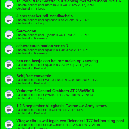
Te koop: 4 RR Classic ialu siervelg met winterband 205R16
Laatste bericht door
marc1964
«
wo 08 nov 2017, 20:51
Geplaatst in
Te koop
4 eberspacher b4l standkachels
Laatste bericht door
sjeroens
«
za 21 okt 2017, 16:31
Geplaatst in
Te koop
Carawagon
Laatste bericht door
Tjoenis
«
wo 11 okt 2017, 21:18
Geplaatst in
Gevraagd
achterdeuren station series 3
Laatste bericht door
sjaak109
«
di 03 okt 2017, 12:45
Geplaatst in
Gevraagd
ben een beetje aan het rommelen op zaterdag
Laatste bericht door
sjaak109
«
za 16 sep 2017, 15:22
Geplaatst in
Prikbord
Schijfremconversie
Laatste bericht door
Wim Janssen
«
za 09 sep 2017, 11:22
Geplaatst in
Prikbord
Verkocht: 5 General Grabbers AT 235x85x16
Laatste bericht door
Sylvester
«
za 02 sep 2017, 20:43
Geplaatst in
Te koop
1,2,3 september Vliegbasis Twente --> Army schow
Laatste bericht door
Ron
«
di 29 aug 2017, 18:59
Geplaatst in
Prikbord
Vliegwielhuis wat tegen een Defender LT77 bellhousing past
Laatste bericht door
lucasvanlierop
«
zo 20 aug 2017, 21:19
Geplaatst in
Gevraagd