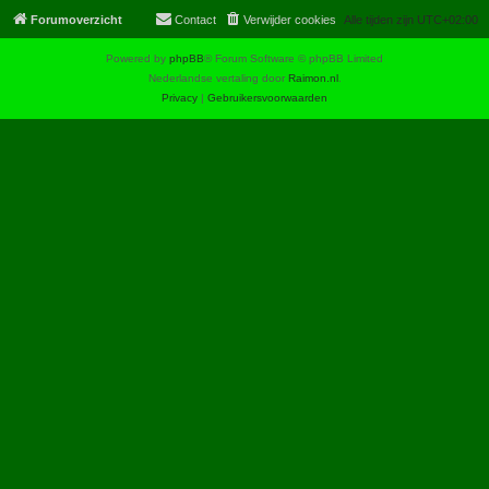
Forumoverzicht
Contact
Verwijder cookies
Alle tijden zijn
UTC+02:00
Powered by
phpBB
® Forum Software © phpBB Limited
Nederlandse vertaling door
Raimon.nl
.
Privacy
|
Gebruikersvoorwaarden