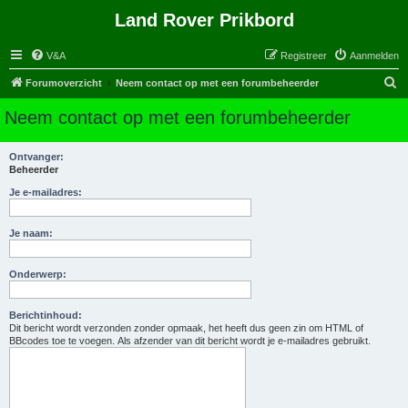
Land Rover Prikbord
V&A
Registreer
Aanmelden
Z
Forumoverzicht
Neem contact op met een forumbeheerder
o
Neem contact op met een forumbeheerder
e
k
Ontvanger:
Beheerder
Je e-mailadres:
Je naam:
Onderwerp:
Berichtinhoud:
Dit bericht wordt verzonden zonder opmaak, het heeft dus geen zin om HTML of
BBcodes toe te voegen. Als afzender van dit bericht wordt je e-mailadres gebruikt.