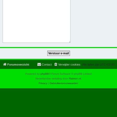
Forumoverzicht
Contact
Verwijder cookies
Alle tijden zijn
UTC+02:00
Powered by
phpBB
® Forum Software © phpBB Limited
Nederlandse vertaling door
Raimon.nl
.
Privacy
|
Gebruikersvoorwaarden