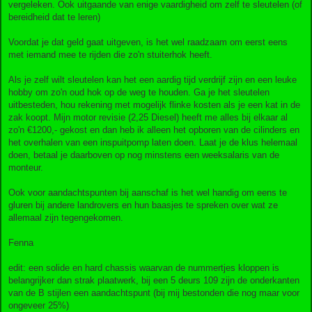
vergeleken. Ook uitgaande van enige vaardigheid om zelf te sleutelen (of
bereidheid dat te leren)
Voordat je dat geld gaat uitgeven, is het wel raadzaam om eerst eens
met iemand mee te rijden die zo'n stuiterhok heeft.
Als je zelf wilt sleutelen kan het een aardig tijd verdrijf zijn en een leuke
hobby om zo'n oud hok op de weg te houden. Ga je het sleutelen
uitbesteden, hou rekening met mogelijk flinke kosten als je een kat in de
zak koopt. Mijn motor revisie (2,25 Diesel) heeft me alles bij elkaar al
zo'n €1200,- gekost en dan heb ik alleen het opboren van de cilinders en
het overhalen van een inspuitpomp laten doen. Laat je de klus helemaal
doen, betaal je daarboven op nog minstens een weeksalaris van de
monteur.
Ook voor aandachtspunten bij aanschaf is het wel handig om eens te
gluren bij andere landrovers en hun baasjes te spreken over wat ze
allemaal zijn tegengekomen.
Fenna
edit: een solide en hard chassis waarvan de nummertjes kloppen is
belangrijker dan strak plaatwerk, bij een 5 deurs 109 zijn de onderkanten
van de B stijlen een aandachtspunt (bij mij bestonden die nog maar voor
ongeveer 25%)