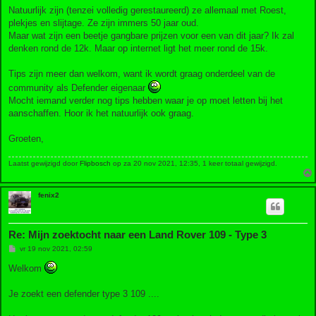
Natuurlijk zijn (tenzei volledig gerestaureerd) ze allemaal met Roest,
plekjes en slijtage. Ze zijn immers 50 jaar oud.
Maar wat zijn een beetje gangbare prijzen voor een van dit jaar? Ik zal
denken rond de 12k. Maar op internet ligt het meer rond de 15k.
Tips zijn meer dan welkom, want ik wordt graag onderdeel van de
community als Defender eigenaar
Mocht iemand verder nog tips hebben waar je op moet letten bij het
aanschaffen. Hoor ik het natuurlijk ook graag.
Groeten,
Laatst gewijzigd door
Flipbosch
op za 20 nov 2021, 12:35, 1 keer totaal gewijzigd.
fenix2
Re: Mijn zoektocht naar een Land Rover 109 - Type 3
B
vr 19 nov 2021, 02:59
e
r
Welkom
i
c
h
Je zoekt een defender type 3 109 ....
t