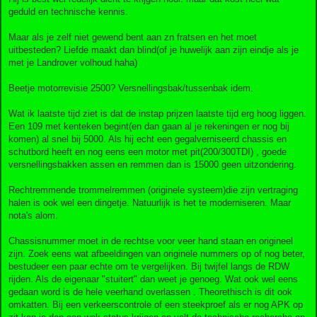
geduld en technische kennis.
Maar als je zelf niet gewend bent aan zn fratsen en het moet
uitbesteden? Liefde maakt dan blind(of je huwelijk aan zijn eindje als je
met je Landrover volhoud haha)
Beetje motorrevisie 2500? Versnellingsbak/tussenbak idem.
Wat ik laatste tijd ziet is dat de instap prijzen laatste tijd erg hoog liggen.
Een 109 met kenteken begint(en dan gaan al je rekeningen er nog bij
komen) al snel bij 5000. Als hij echt een gegalverniseerd chassis en
schutbord heeft en nog eens een motor met pit(200/300TDI) , goede
versnellingsbakken assen en remmen dan is 15000 geen uitzondering.
Rechtremmende trommelremmen (originele systeem)die zijn vertraging
halen is ook wel een dingetje. Natuurlijk is het te moderniseren. Maar
nota's alom.
Chassisnummer moet in de rechtse voor veer hand staan en origineel
zijn. Zoek eens wat afbeeldingen van originele nummers op of nog beter,
bestudeer een paar echte om te vergelijken. Bij twijfel langs de RDW
rijden. Als de eigenaar "stuitert" dan weet je genoeg. Wat ook wel eens
gedaan word is de hele veerhand overlassen . Theorethisch is dit ook
omkatten. Bij een verkeerscontrole of een steekproef als er nog APK op