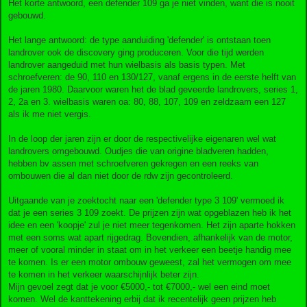
Het korte antwoord, een defender 109 ga je niet vinden, want die is nooit
gebouwd.
Het lange antwoord: de type aanduiding 'defender' is ontstaan toen
landrover ook de discovery ging produceren. Voor die tijd werden
landrover aangeduid met hun wielbasis als basis typen. Met
schroefveren: de 90, 110 en 130/127, vanaf ergens in de eerste helft van
de jaren 1980. Daarvoor waren het de blad geveerde landrovers, series 1,
2, 2a en 3. wielbasis waren oa: 80, 88, 107, 109 en zeldzaam een 127
als ik me niet vergis.
In de loop der jaren zijn er door de respectivelijke eigenaren wel wat
landrovers omgebouwd. Oudjes die van origine bladveren hadden,
hebben bv assen met schroefveren gekregen en een reeks van
ombouwen die al dan niet door de rdw zijn gecontroleerd.
Uitgaande van je zoektocht naar een 'defender type 3 109' vermoed ik
dat je een series 3 109 zoekt. De prijzen zijn wat opgeblazen heb ik het
idee en een 'koopje' zul je niet meer tegenkomen. Het zijn aparte hokken
met een soms wat apart rijgedrag. Bovendien, afhankelijk van de motor,
meer of vooral minder in staat om in het verkeer een beetje handig mee
te komen. Is er een motor ombouw geweest, zal het vermogen om mee
te komen in het verkeer waarschijnlijk beter zijn.
Mijn gevoel zegt dat je voor €5000,- tot €7000,- wel een eind moet
komen. Wel de kanttekening erbij dat ik recentelijk geen prijzen heb