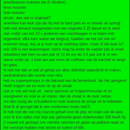
amerikaanse motoren (de 8 cilinders)
bmw motoren
ford motoren
etcetc. dus wat is origineel?
overdrive kan leuk zijn als hij niet te hard giert en er steeds uit springt.
heb met iemand meegereden met een originele 2.25 diesel en ik werd
niet vrolijk van het 10 x proberen een vrachtwagen in te halen met
tegenwind. elke keer waren we langszij. haalden we het net niet en
moesten terug. dus ja je kunt op de snelweg rijden. maar of dat leuk is?
min 109 is een buitenslaper, soms mag hij onder de carport (als ik moet
sleutelen) heb hem nu een jaar of 12 en om de 2-3 jaar zet ik er een
nieuw verfje op. 1 keer per jaar even de vuilfrees van de karcher er langs
en gaan.
ik heb het dak er ooit af gehad om alles definitief waterdicht te maken.
weohahahaha alle moeite voor niks.
heb nu supersponsjes in de dakrand aan de binnenkant. als het geregend
heeft knijpen we ze even uit op de straat.
ziet er ook wel leuk uit . eerst sponzen uit knijpen/minuutje of zo
voorgloeien en voor je uit staren. dan de straat in de rook zetten.
om dan rustig als schuddend en rook brakend de straat uit te hobbelen.
(had ik al gezegd dat ik een modernere motor heb?)
ik heb met die van mij mazzel gehad voor de prijs en staat van de auto.
voor ik kon rijden met mijn pas gekeurde goed onderhouden 109 heeft hij
2 maand stil gestaan ivm verrotte remmen en gaten op plekken waar ze
het verstopt hadden met tectiel en karton of blik.