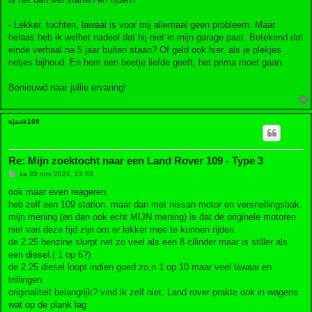
- Lekker, tochten, lawaai is voor mij allemaal geen probleem. Maar
helaas heb ik welhet nadeel dat hij niet in mijn garage past. Betekend dat
einde verhaal na 5 jaar buiten staan? Of geld ook hier, als je plekjes
netjes bijhoud. En hem een beetje liefde geeft, het prima moet gaan.
Benieuwd naar jullie ervaring!
sjaak109
Re: Mijn zoektocht naar een Land Rover 109 - Type 3
B
za 20 nov 2021, 13:55
e
r
ook maar even reageren.
i
heb zelf een 109 station. maar dan met nissan motor en versnellingsbak.
c
h
mijn mening (en dan ook echt MIJN mening) is dat de originele motoren
t
niet van deze tijd zijn om er lekker mee te kunnen rijden.
de 2.25 benzine slurpt net zo veel als een 8 cilinder maar is stiller als
een diesel.( 1 op 6?)
de 2.25 diesel loopt indien goed zo,n 1 op 10 maar veel lawaai en
trillingen.
originaliteit belangrijk? vind ik zelf niet. Land rover prakte ook in wagens
wat op de plank lag