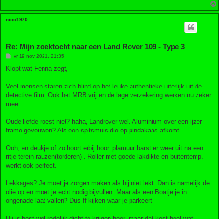
nico1970
Re: Mijn zoektocht naar een Land Rover 109 - Type 3
B
vr 19 nov 2021, 21:35
e
r
Klopt wat Fenna zegt,
i
c
h
Veel mensen staren zich blind op het leuke authentieke uiterlijk uit de
t
detective film. Ook het MRB vrij en de lage verzekering werken nu zeker
mee.
Oude liefde roest niet? haha, Landrover wel. Aluminium over een ijzer
frame gevouwen? Als een spitsmuis die op pindakaas afkomt.
Ooh, en deukje of zo hoort erbij hoor. plamuur barst er weer uit na een
ritje terein rauzen(torderen) . Roller met goede lakdikte en buitentemp.
werkt ook perfect.
Lekkages? Je moet je zorgen maken als hij niet lekt. Dan is namelijk de
olie op en moet je echt nodig bijvullen. Maar als een Boatje je in
ongenade laat vallen? Dus ff kijken waar je parkeert.
Hij is best wel redelijk dicht te krijgen hoor. maar dat kost heel wat