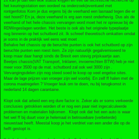
zit kan je dan een wok status krijgen en velt de technische recherche op
het keuringsstation een oordeel na onderzoek(eventueel met
rontgenfotos Kom je dus ergens bij de veerhand een lasnaad tegen die er
niet hoord? En ja, deze veerhand is erg aan roest onderhevig. Dus als de
veerhand of het hele chassis vervangen word moet het nr opnieuw bij de
RDWingeslagen worden. Het beste is ook als het originele typeplaatje
nog binnenin op het schutbord zit. Ik schreef theoretisch omkatten omdat
je soms in de praktijk wel eens wat moet .
Behalve het chassis op de beruchte punten is ook het schutbord op zijn
beruchte punten een roest item. Ze zijn natuurlijk gegalverniseerd te
koop maar daar hangt sinds de Brexit een stevig prijskaartje aan.
Beetjes chassis(VAT Transport, Inklaren, invoerrechten BTW) heb je niet
meer voor 3500 op de mat. schutbord zal ook wel 3000 zijn .
Vervangingsdelen zijn nog steed soed te koop op veel engelse sites.
Maar de lage prijzen van vroeger zijn wel voorbij. En zelf ff halen met de
corona maatregelen ? Vroeger leuk om te doen, nu bij terugkomst in
nederland 14 dagen carantaine.
Klopt ook dat arbeid een erg dure factor is. Zeker als er soms verkeerde
conclusies getrokken worden of er nog een paar niet ingecalculeerde
problemen en materialen bijkomen . Klopt ook dat het een auto is waar
het wel ff bij duurt voor je helemaal in betrouwbare (verbeterde)
nieuwstaat heeft. Meestal koop je het verdriet van een ander die op de
helft gestopt is.