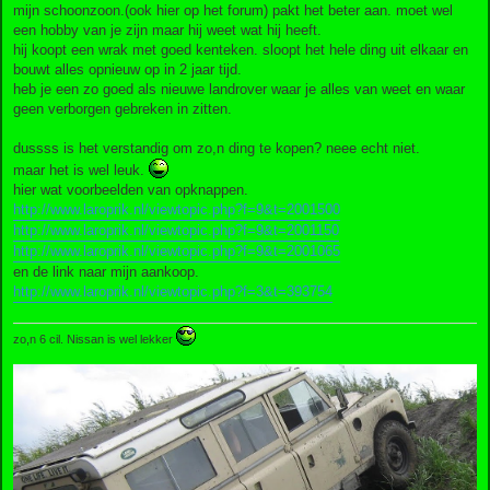
mijn schoonzoon.(ook hier op het forum) pakt het beter aan. moet wel
een hobby van je zijn maar hij weet wat hij heeft.
hij koopt een wrak met goed kenteken. sloopt het hele ding uit elkaar en
bouwt alles opnieuw op in 2 jaar tijd.
heb je een zo goed als nieuwe landrover waar je alles van weet en waar
geen verborgen gebreken in zitten.
dussss is het verstandig om zo,n ding te kopen? neee echt niet.
maar het is wel leuk.
hier wat voorbeelden van opknappen.
http://www.laroprik.nl/viewtopic.php?f=9&t=2001500
http://www.laroprik.nl/viewtopic.php?f=9&t=2001150
http://www.laroprik.nl/viewtopic.php?f=9&t=2001065
en de link naar mijn aankoop.
http://www.laroprik.nl/viewtopic.php?f=3&t=393754
zo,n 6 cil. Nissan is wel lekker