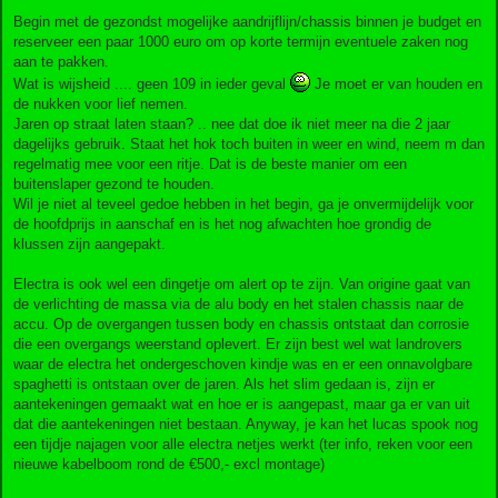
Begin met de gezondst mogelijke aandrijflijn/chassis binnen je budget en
reserveer een paar 1000 euro om op korte termijn eventuele zaken nog
aan te pakken.
Wat is wijsheid .... geen 109 in ieder geval
Je moet er van houden en
de nukken voor lief nemen.
Jaren op straat laten staan? .. nee dat doe ik niet meer na die 2 jaar
dagelijks gebruik. Staat het hok toch buiten in weer en wind, neem m dan
regelmatig mee voor een ritje. Dat is de beste manier om een
buitenslaper gezond te houden.
Wil je niet al teveel gedoe hebben in het begin, ga je onvermijdelijk voor
de hoofdprijs in aanschaf en is het nog afwachten hoe grondig de
klussen zijn aangepakt.
Electra is ook wel een dingetje om alert op te zijn. Van origine gaat van
de verlichting de massa via de alu body en het stalen chassis naar de
accu. Op de overgangen tussen body en chassis ontstaat dan corrosie
die een overgangs weerstand oplevert. Er zijn best wel wat landrovers
waar de electra het ondergeschoven kindje was en er een onnavolgbare
spaghetti is ontstaan over de jaren. Als het slim gedaan is, zijn er
aantekeningen gemaakt wat en hoe er is aangepast, maar ga er van uit
dat die aantekeningen niet bestaan. Anyway, je kan het lucas spook nog
een tijdje najagen voor alle electra netjes werkt (ter info, reken voor een
nieuwe kabelboom rond de €500,- excl montage)