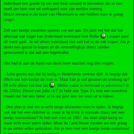
Inderdaad een goede tip om een keer iemand te bezoeken die er een
heeft (en hem niet wil verkopen) voor zijn eerlijke mening.
Mocht iemand in de buurt van Hilversum er een hebben kom ik graag
langs!
Zelf een beetje sleutelen spreekt me wel aan. En juist het feit dat het
allemaal wat ruiger kan (inderdaad eventueel met Roller
) maakt juist
dit merk gaaf. Je wil alleen inderdaad niet een kat in de zak kopen. Als je
denkt een goede te kopen en de versnellingbak direct worden
gereviseerd is dat wel een tegenvaller.
Wel had ik aan de hand van deze twee reacties nog drie vragen:
- Jullie geven aan dat hij lastig in Nederlands verkeer rijdt. Ik begrijp dat
90km wel een beetje de max is. Maar kan je wel gewoon de snelweg op?
Of echt alleen het bos idd
. Welke motor is minimaal te adviseren? Is
de 2250cc Diesel van jullie ok? Je hebt ook Type 3’s met een overdrive
maakt dat het iets beter, of is dat juist iets om voor uit te kijken.
- Ons plan is niet om er echt lange afstanden mee te rijden. Ik begrijp
ook dat het een oldtimer is, maar is hij (mits in normale staat) wel een
beetje betrouwbaar? Ik heb een mini uit 1967, die start altijd lastig en
moet echt even warm rijden. Maar de Land Rover zouden we ook graag
in de winter willen gebruiken. Als je hem met een beetje liefde onderhoud
is het dan wel starten en rijden?