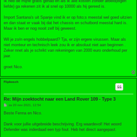
Ik heb de mijne gratis gehad en als ik alle kosten zonder arbeid(eigen
liefde) ga rekenen zit ik al snel op 10000 als hij gereed is.
Import Santana's uit Spanje vind ik er op foto;s meestal wel goed uitzien
en dan staat er vaak bij dat het chassis en schutbord meestal hard is.
Maar ik ben er nog nooit zelf bij geweest.
Wil je zo/n engels hobbelpaard? Tja, er zijn ergere virussen. Maar als
niet monteur en technisch leek zou ik er absoluut niet aan beginnen .
Zeker nnet als je schrikt van rekeningen van 2000 euro onderhoud per
jaar.
groet Nico.
Flipbosch
Re: Mijn zoektocht naar een Land Rover 109 - Type 3
B
za 20 nov 2021, 12:54
e
r
Beste Fenna en Nico.
i
c
h
Dank voor jullie uitgebreide beschrijving. Erg waardevol! Het woord
t
Defender was inderdaad een typ fout. Heb het direct aangepast.