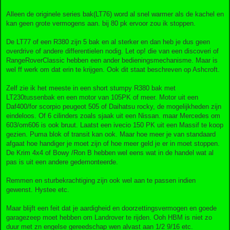
Alleen de originele series bak(LT76) word al snel warmer als de kachel en
kan geen grote vermogens aan. bij 80 pk ervoor zou ik stoppen.
De LT77 of een R380 zijn 5 bak en al sterker en dan heb je dus geen
overdrive of andere differentielen nodig. Let op! die van een discoveri of
RangeRoverClassic hebben een ander bedieningsmechanisme. Maar is
wel ff werk om dat erin te krijgen. Ook dit staat beschreven op Ashcroft.
Zelf zie ik het meeste in een short stumpy R380 bak met
LT230tussenbak en een motor van 105PK of meer. Motor uit een
Daf400/for scorpio peugeot 505 of Daihatsu rocky, de mogelijkheden zijn
eindeloos. Of 6 cilinders zoals sjaak uit een Nissan. maar Mercedes om
603/om606 is ook bruut. Laatst een ivecio 150 PK uit een Massif te koop
gezien. Puma blok of transit kan ook. Maar hoe meer je van standaard
afgaat hoe handiger je moet zijn of hoe meer geld je er in moet stoppen.
De Krim 4x4 of Bowy /Ron B hebben wel eens wat in de handel wat al
pas is uit een andere gedemonteerde.
Remmen en sturbekrachtiging zijn ook wel aan te passen indien
gewenst. Hystee etc.
Maar blijft een feit dat je aardigheid en doorzettingsvermogen en goede
garagezeep moet hebben om Landrover te rijden. Ooh HBM is niet zo
duur met zn engelse gereedschap wen alvast aan 1/2 9/16 etc.