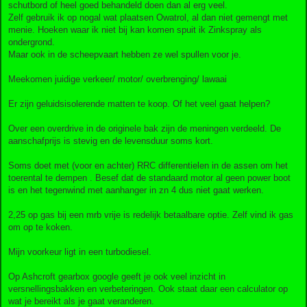
schutbord of heel goed behandeld doen dan al erg veel.
Zelf gebruik ik op nogal wat plaatsen Owatrol, al dan niet gemengt met
menie. Hoeken waar ik niet bij kan komen spuit ik Zinkspray als
ondergrond.
Maar ook in de scheepvaart hebben ze wel spullen voor je.
Meekomen juidige verkeer/ motor/ overbrenging/ lawaai
Er zijn geluidsisolerende matten te koop. Of het veel gaat helpen?
Over een overdrive in de originele bak zijn de meningen verdeeld. De
aanschafprijs is stevig en de levensduur soms kort.
Soms doet met (voor en achter) RRC differentielen in de assen om het
toerental te dempen . Besef dat de standaard motor al geen power boot
is en het tegenwind met aanhanger in zn 4 dus niet gaat werken.
2,25 op gas bij een mrb vrije is redelijk betaalbare optie. Zelf vind ik gas
om op te koken.
Mijn voorkeur ligt in een turbodiesel.
Op Ashcroft gearbox google geeft je ook veel inzicht in
versnellingsbakken en verbeteringen. Ook staat daar een calculator op
wat je bereikt als je gaat veranderen.