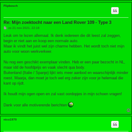
Flipbosch
Re: Mijn zoektocht naar een Land Rover 109 - Type 3
B
zo 21 nov 2021, 22:16
e
r
Leuk om te lezen allemaal. Ik denk iedereen die dit leest zal zeggen,
i
begin er niet aan en koop een normale auto.
c
h
Maar ik vindt het juist wel zijn charme hebben. Het wordt toch niet mijn
t
auto voor woon werkverkeer.
Nu nog een geschikt exemplaar vinden. Heb er een paar bezocht in NL,
maar idd de hoofdprijs en vaak slecht qua body.
Buitenland (Italie / Spanje) lijkt iets meer aanbod en waarschijnlijk minder
roest. Maarja, dan moet je toch wel erg zeker zijn voor je helemaal die
kant op rijdt.
Ik houdt mijn ogen open en zal vast oordopjes in mijn schoen vragen!
Dank voor alle motiverende berichten
nico1970