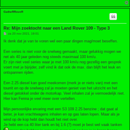
GatheRRoveR
Re: Mijn zoektocht naar een Land Rover 109 - Type 3
B
za 20 nov 2021, 19:01
e
r
Ik denk dat je van te voren wel een paar dingen mag/moet beseffen.
i
c
h
Een series is niet voor de snelweg gemaakt, maar gelukkig mogen we
t
net als 40 jaar geleden nog steeds maximaal 100 km/u.
Er zijn niet veel series waar je met 100 km/u nog gezellig een gesprek
voert met je bijrijder, zelf vind ik dat ook de max. dan blijft het leuk en
ontspannen rijden.
Een 2.25 diesel kan goed meekomen (merk je er niets van) met een
tourrit en op de snelweg zal je moeten geniet van het uitzicht en het
diesel getokkel onder de motorkap. Veel inhalen zal je vermoedelijk niet.
Hier kan Fenna je veel meer over vertellen.
Mijn persoonlijke ervaring met een S3 109 2.25 benzine ; dat gaat al
beter, je kan vrachtwagens inhalen en op gas laten lopen. Maar als je
wind op de kop hebt dan houdt het niet over.
Je hebt een ca 40 liter tank en bij 1:6 (?) moet je best wel vaak tanken