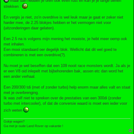
maar dan hebben je oren ook even rust en kan je je lange benen
strekken :
En vergis je niet, zo’n overdrive is wel leuk maar je gaat er zeker niet
harder mee, de 2.25 blokjes hebben er het vermogen niet voor
(uitzonderingen daar gelaten).
Een 2.5 na is volgens mijn mening het mooiste, je hebt meer oemp ook
met inhalen.
Een mooi standaard oer degelijk blok. Wellicht dat dit wel goed te
combineren is met een overdrive(?).
Nu moet je wel beseffen dat een 109 nooit race monsters wordt. Ja als je
er een V8 oid inlepelt met bijbehorenden bak, assen etc dan word het
een ander verhaal.
Een 200/300 tdi (met of zonder turbo) help enorm maar alles valt en staat
met je overbrenging.
Ik was zelf niet te spreken over de prestaties van een 300di (zonder
turbo met intercooler), of dat de conversie waard is moet een ieder voor
zich weten
Gokje wagen?
Ga met je oude Land Rover op vakantie !