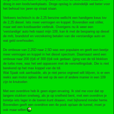
droog in een loods/werkplaats. Droge opslag is uiteindelijk wel beter voor
het behoud tov jaren op straat staan.
Verkeers technisch is de 2,25 benzine wellicht een handigere keus tov
de 2,25 diesel. Iets meer vermogen en koppel. Bovendien wat stiller,
maar wel een kostbaarder verbruik. Overigens nu ik weer een
'verstandige' auto heb naast mijn 109, kan ik met de besparing op diesel
de mrb, brandstof en verzekering betalen van die verstandige auto en
wat geld overhouden.
De ombouw van 2,25D naar 2,5D was een populaire en geeft een beetje
meer vermogen en koppel in het diesel spectrum. Daarnaast werd een
ombouw naar 200 (t)di of 300 (t)di ook gedaan. (ging van de tdi blokken
de turbo mee, was het wel oppassen met de versnellingsbak. Die is niet
berekend op het max koppel van de tdi.
Wat Sjaak ook aanhaalde, als je niet perse orgineel wilt blijven, is er een
reeks aan motor opties die wel op de een of andere manier in een 109
zijn te knutselen
Met een overdrive heb ik geen eigen ervaring. Ik stel me voor dat op
langere stukken snelweg, als je op snelheid bent, met een overdrive je
torretje iets lager in de toeren kunt draaien, met bijhorend minder herrie.
Bovendien geeft een overdrive een 4e pook op/aan de tunnel, moet je
ook maar willen