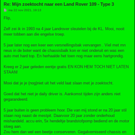
Re: Mijn zoektocht naar een Land Rover 109 - Type 3
B
ma 22 nov 2021, 19:13
e
r
Flip,
i
c
h
Zelf zei ik in 1993 na 4 jaar Landrover sleutelen bij de KL. Mooi, nooit
t
meer tobben aan die engelse troep.
5 jaar later nog een keer een versnellingsbak vervangen . Viel met mn
neus in de boter want de chassisbalk kon er niet onderuit en was een
auto met hard top. En herhaalde het toen nog maar eens hartgrondig.
Kreeg er 2 jaar geleden eentje gratis EN KON HEM TOCH NIET LATEN
STAAN!
Mooi dat je je (nog)niet uit het veld laat slaan met je zoektocht.
Goed dat het niet je daily driver is. Aankomst tijden zijn anders niet
gegarandeerd.
5 jaar buiten is geen probleem hoor. Die van mij stond er na 20 jaar stil
staan nog naast de mestpit. Daarvoor 20 jaar zonder onderhoud
mishandeld. accu erin, 5x hendeltje brandstofpomp bediend en de motor
sloeg aan.
Zou hem dan wel een beetje conserveren. Gegalverniseerd chassis en