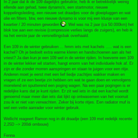
In 2 jaar dat ik de 109 dagelijks gebruikte, heb ik er betrekkelijk weinig
ellende aan gehad, twee dynamo's, een startmotor, nieuwe
koppelingsleiding, een nieuwe set draadjes voor de gloeipluggen en wat
olie en filters. btw, een nieuwe dynamo is voor mij een klusje van een
kwartier / 20 minuten geworden
. Wel was na 2 jaar (ca 50.000km) het
blok toe aan een revisie (compressie verlies langs de zuigers), en heb ik
na het eerste jaar de versnellingsbak overhaald.
Een 109 in de winter gebruiken ... hmm iets met kachels ..... wat is een
kachel? Oh je bedoelt extra warme kleren en handschoenen aan als het
vriest? Ja dan kun je een 109 wel in de winter rijden. In hoeverre een 109
in de winter lekker wil starten, hangt enorm van het individuele hok af. Er
zijn er die zonder morren aanspringen en staan te juigen voor een ritje.
Anderen moet je eerst met een lief liedje zachtjes wakker maken en
vragen of ze een beetje zin hebben om wat te gaan doen en vervolgens
morrelend en sputterend een poging wagen. Na een paar pogingen is er
redelijke kans dat je kunt rijden. Er zit wel iets in dat een kachel wordt
genoemd maar meer dan iets dat lijkt op ontwasemen van het voorruit
zou ik er niet van verwachten. Zeker bij korte ritjes. Een radiator muf is
wel een vette aanrader voor winter gebruik.
Wellicht reageert Ramon nog in dit draadje (een 109 met redelijk recente
2,25D --> 200di ombouw)
Fenna