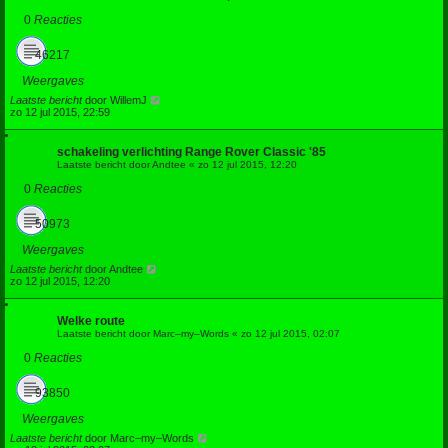
0
Reacties
46217
Weergaves
Laatste bericht
door
WillemJ
zo 12 jul 2015, 22:59
schakeling verlichting Range Rover Classic '85
Laatste bericht door
Andtee
«
zo 12 jul 2015, 12:20
0
Reacties
50973
Weergaves
Laatste bericht
door
Andtee
zo 12 jul 2015, 12:20
Welke route
Laatste bericht door
Marc–my–Words
«
zo 12 jul 2015, 02:07
0
Reacties
93850
Weergaves
Laatste bericht
door
Marc–my–Words