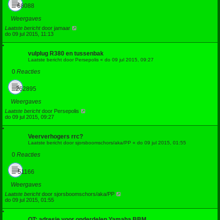
68088
Weergaves
Laatste bericht
door
jamaar
do 09 jul 2015, 11:13
vulplug R380 en tussenbak
Laatste bericht door
Persepolis
«
do 09 jul 2015, 09:27
0
Reacties
262895
Weergaves
Laatste bericht
door
Persepolis
do 09 jul 2015, 09:27
Veerverhogers rrc?
Laatste bericht door
sjorsboomschors/aka/PP
«
do 09 jul 2015, 01:55
0
Reacties
51166
Weergaves
Laatste bericht
door
sjorsboomschors/aka/PP
do 09 jul 2015, 01:55
OT: adresje voor onderdelen Yamaha BBM