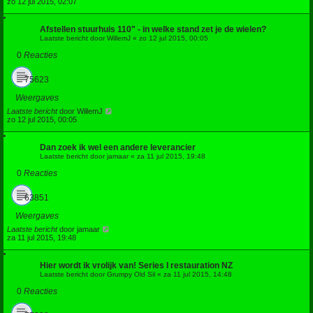
zo 12 jul 2015, 02:07
Afstellen stuurhuis 110" - in welke stand zet je de wielen?
Laatste bericht door
WillemJ
«
zo 12 jul 2015, 00:05
0
Reacties
75623
Weergaves
Laatste bericht
door
WillemJ
zo 12 jul 2015, 00:05
Dan zoek ik wel een andere leverancier
Laatste bericht door
jamaar
«
za 11 jul 2015, 19:48
0
Reacties
63851
Weergaves
Laatste bericht
door
jamaar
za 11 jul 2015, 19:48
Hier wordt ik vrolijk van! Series I restauration NZ
Laatste bericht door
Grumpy Old Sil
«
za 11 jul 2015, 14:48
0
Reacties