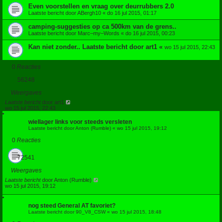
Even voorstellen en vraag over deurrubbers 2.0
Laatste bericht door
ABergh10
«
do 16 jul 2015, 01:17
camping-suggesties op ca 500km van de grens..
Laatste bericht door
Marc–my–Words
«
do 16 jul 2015, 00:23
Kan niet zonder..
Laatste bericht door
art1
«
wo 15 jul 2015, 22:43
0
Reacties
56248
Weergaves
Laatste bericht
door
art1
wo 15 jul 2015, 22:43
wiellager links voor steeds versleten
Laatste bericht door
Anton (Rumble)
«
wo 15 jul 2015, 19:12
0
Reacties
72541
Weergaves
Laatste bericht
door
Anton (Rumble)
wo 15 jul 2015, 19:12
nog steed General AT favoriet?
Laatste bericht door
90_V8_CSW
«
wo 15 jul 2015, 18:48