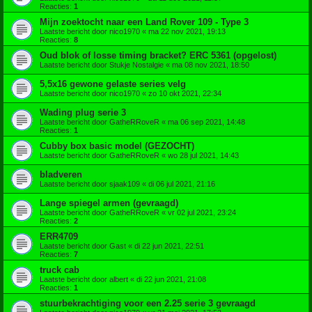
Reacties:
1
Mijn zoektocht naar een Land Rover 109 - Type 3
Laatste bericht door
nico1970
«
ma 22 nov 2021, 19:13
Reacties:
8
Oud blok of losse timing bracket? ERC 5361 (opgelost)
Laatste bericht door
Stukje Nostalgie
«
ma 08 nov 2021, 18:50
5,5x16 gewone gelaste series velg
Laatste bericht door
nico1970
«
zo 10 okt 2021, 22:34
Wading plug serie 3
Laatste bericht door
GatheRRoveR
«
ma 06 sep 2021, 14:48
Reacties:
1
Cubby box basic model (GEZOCHT)
Laatste bericht door
GatheRRoveR
«
wo 28 jul 2021, 14:43
bladveren
Laatste bericht door
sjaak109
«
di 06 jul 2021, 21:16
Lange spiegel armen (gevraagd)
Laatste bericht door
GatheRRoveR
«
vr 02 jul 2021, 23:24
Reacties:
2
ERR4709
Laatste bericht door
Gast
«
di 22 jun 2021, 22:51
Reacties:
7
truck cab
Laatste bericht door
albert
«
di 22 jun 2021, 21:08
Reacties:
1
stuurbekrachtiging voor een 2.25 serie 3 gevraagd