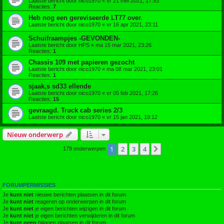
Laatste bericht door
nico1970
«
vr 21 mei 2021, 17:53
Reacties:
7
Heb nog een gereviseerde LT77 over.
Laatste bericht door
nico1970
«
vr 16 apr 2021, 23:11
Schuifraampjes -GEVONDEN-
Laatste bericht door
HPS
«
ma 15 mar 2021, 23:26
Reacties:
1
Chassis 109 met papieren gezocht
Laatste bericht door
nico1970
«
ma 08 mar 2021, 23:01
Reacties:
1
sjaak,s sd33 ellende
Laatste bericht door
nico1970
«
vr 05 feb 2021, 17:26
Reacties:
15
gevraagd. Truck cab series 2/3
Laatste bericht door
nico1970
«
vr 15 jan 2021, 19:12
Nieuw onderwerp
1
2
3
4
Volgende
179 onderwerpen
FORUMPERMISSIES
Je
kunt niet
nieuwe berichten plaatsen in dit forum
Je
kunt niet
reageren op onderwerpen in dit forum
Je
kunt niet
je eigen berichten wijzigen in dit forum
Je
kunt niet
je eigen berichten verwijderen in dit forum
Je
kunt geen
bijlagen plaatsen in dit forum