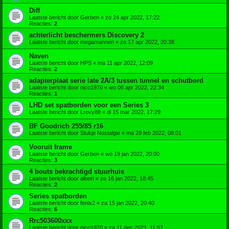
Diff
Laatste bericht door
Gerben
«
zo 24 apr 2022, 17:22
Reacties:
2
achterlicht beschermers Discovery 2
Laatste bericht door
megamannen
«
zo 17 apr 2022, 20:38
Naven
Laatste bericht door
HPS
«
ma 11 apr 2022, 12:09
Reacties:
2
adapterplaat serie late 2A/3 tussen tunnel en schutbord
Laatste bericht door
nico1970
«
wo 06 apr 2022, 22:34
Reacties:
1
LHD set spatborden voor een Series 3
Laatste bericht door
Lrovy88
«
di 15 mar 2022, 17:29
BF Goodrich 255/85 r16
Laatste bericht door
Stukje Nostalgie
«
ma 28 feb 2022, 08:01
Vooruit frame
Laatste bericht door
Gerben
«
wo 19 jan 2022, 20:00
Reacties:
3
4 bouts bekrachtigd stuurhuis
Laatste bericht door
albert
«
zo 16 jan 2022, 18:45
Reacties:
2
Series spatborden
Laatste bericht door
fenix2
«
za 15 jan 2022, 20:40
Reacties:
6
Rrc503600xxx
Laatste bericht door
nico1970
«
za 11 dec 2021, 11:57