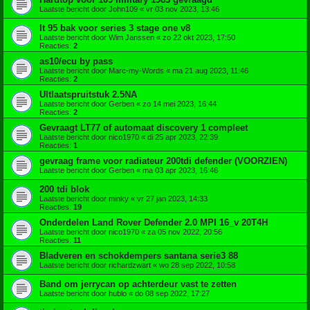
Laatste bericht door
John109
«
vr 03 nov 2023, 13:46
lt 95 bak voor series 3 stage one v8
Laatste bericht door
Wim Janssen
«
zo 22 okt 2023, 17:50
Reacties:
2
as10/ecu by pass
Laatste bericht door
Marc-my-Words
«
ma 21 aug 2023, 11:46
Reacties:
2
UItlaatspruitstuk 2.5NA
Laatste bericht door
Gerben
«
zo 14 mei 2023, 16:44
Reacties:
2
Gevraagt LT77 of automaat discovery 1 compleet
Laatste bericht door
nico1970
«
di 25 apr 2023, 22:39
Reacties:
1
gevraag frame voor radiateur 200tdi defender (VOORZIEN)
Laatste bericht door
Gerben
«
ma 03 apr 2023, 16:46
200 tdi blok
Laatste bericht door
minky
«
vr 27 jan 2023, 14:33
Reacties:
19
Onderdelen Land Rover Defender 2.0 MPI 16_v 20T4H
Laatste bericht door
nico1970
«
za 05 nov 2022, 20:56
Reacties:
11
Bladveren en schokdempers santana serie3 88
Laatste bericht door
richardzwart
«
wo 28 sep 2022, 10:58
Band om jerrycan op achterdeur vast te zetten
Laatste bericht door
hublo
«
do 08 sep 2022, 17:27