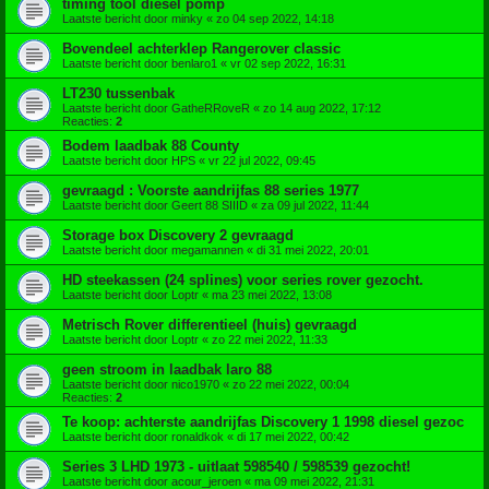
timing tool diesel pomp
Laatste bericht door
minky
«
zo 04 sep 2022, 14:18
Bovendeel achterklep Rangerover classic
Laatste bericht door
benlaro1
«
vr 02 sep 2022, 16:31
LT230 tussenbak
Laatste bericht door
GatheRRoveR
«
zo 14 aug 2022, 17:12
Reacties:
2
Bodem laadbak 88 County
Laatste bericht door
HPS
«
vr 22 jul 2022, 09:45
gevraagd : Voorste aandrijfas 88 series 1977
Laatste bericht door
Geert 88 SIIID
«
za 09 jul 2022, 11:44
Storage box Discovery 2 gevraagd
Laatste bericht door
megamannen
«
di 31 mei 2022, 20:01
HD steekassen (24 splines) voor series rover gezocht.
Laatste bericht door
Loptr
«
ma 23 mei 2022, 13:08
Metrisch Rover differentieel (huis) gevraagd
Laatste bericht door
Loptr
«
zo 22 mei 2022, 11:33
geen stroom in laadbak laro 88
Laatste bericht door
nico1970
«
zo 22 mei 2022, 00:04
Reacties:
2
Te koop: achterste aandrijfas Discovery 1 1998 diesel gezoc
Laatste bericht door
ronaldkok
«
di 17 mei 2022, 00:42
Series 3 LHD 1973 - uitlaat 598540 / 598539 gezocht!
Laatste bericht door
acour_jeroen
«
ma 09 mei 2022, 21:31