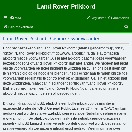
Land Rover Prikbord
V&A
Registreer
Aanmelden
Z
Forumoverzicht
o
Land Rover Prikbord - Gebruikersvoorwaarden
e
k
Door het bezoeken van “Land Rover Prikbord” (hierna genoemd “wij”, “ons”,
“onze”, “Land Rover Prikbord”, “http://www.laroprik.nl”), ga je automatisch
akkoord met de voorwaarden. Als je niet akkoord gaat met deze voorwaarden,
bezoek of gebruik “Land Rover Prikbord” dan niet langer. We hebben het recht
om de voorwaarden op ieder moment te wijzigen en zullen ons best doen om
je hiervan tijdig op de hoogte te brengen, het is echter aan te raden om zelf de
voorwaarden regelmatig te controleren op wijzigingen. Ga je niet akkoord met
deze wijzigingen, maak dan niet langer gebruik van “Land Rover Prikbord”.
Blijf je gebruik maken van “Land Rover Prikbord”, dan ga je automatisch
akkoord met de wijzigingen en of toevoegingen.
Dit forum draait op phpBB. phpBB is een bulletinboardoplossing die is
uitgebracht onder de “
GNU General Public License v2
” (hierna “GPL”) en kan
gedownload worden via
www.phpbb.com
en via de Nederlandstalige website
www.raimon.nl
. De phpBB-software maakt internetgebaseerde discussies
mogelijk. phpBB Limited is niet verantwoordelijk voor wat wordt toegestaan of
juist geweigerd als toelaatbare inhoud en/of gedrag. Meer informatie over