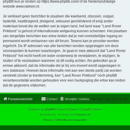
phpBB kun je vinden op
https://www.phpbb.com/
of de Nederlandstalige
website
www.raimon.nl
.
Je verklaart geen berichten te plaatsen die kwetsend, obsceen, vulgair,
lasterlijk, haatdragend, dreigend, seksueel georiënteerd of enig ander
materiaal bevat die de wetten van je eigen land, het land waar “Land Rover
Prikbord” is gehost of internationale wetgeving kunnen schenden. Het plaatsen
van dergelijke berichten kan ertoe leiden dat je met onmiddellijke ingang en
permanent wordt verbannen van dit forum. Tevens kan je provider worden
ingelicht. De IP-adressen van alle berichten worden opgeslagen om deze
voorwaarden te kunnen waarborgen. Je gaat er mee akkoord dat “Land Rover
Prikbord” het recht heeft om ieder onderwerp te verwijderen, te wijzigen, te
sluiten of te verplaatsen wanneer zij dit nodig achten. Als gebruiker ga je
ermee akkoord, dat de informatie die je bij ons invoert wordt opgeslagen in
een database. Hoewel deze informatie niet aan een derde partij zal worden
verstrekt zónder je toestemming, kan “Land Rover Prikbord” nóch phpBB
verantwoordelijk worden gehouden voor een hackpoging die ertoe kan leiden
dat de gegevens vrijkomen.
Forumoverzicht
Contact
Verwijder cookies
Alle tijden zijn
UTC+02:00
Powered by
phpBB
® Forum Software © phpBB Limited
Nederlandse vertaling door
Raimon.nl
.
Privacy
|
Gebruikersvoorwaarden