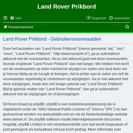
Land Rover Prikbord
V&A
Registreer
Aanmelden
Z
Forumoverzicht
o
Land Rover Prikbord - Gebruikersvoorwaarden
e
k
Door het bezoeken van “Land Rover Prikbord” (hierna genoemd “wij”, “ons”,
“onze”, “Land Rover Prikbord”, “http://www.laroprik.nl”), ga je automatisch
akkoord met de voorwaarden. Als je niet akkoord gaat met deze voorwaarden,
bezoek of gebruik “Land Rover Prikbord” dan niet langer. We hebben het recht
om de voorwaarden op ieder moment te wijzigen en zullen ons best doen om
je hiervan tijdig op de hoogte te brengen, het is echter aan te raden om zelf de
voorwaarden regelmatig te controleren op wijzigingen. Ga je niet akkoord met
deze wijzigingen, maak dan niet langer gebruik van “Land Rover Prikbord”.
Blijf je gebruik maken van “Land Rover Prikbord”, dan ga je automatisch
akkoord met de wijzigingen en of toevoegingen.
Dit forum draait op phpBB. phpBB is een bulletinboardoplossing die is
uitgebracht onder de “
GNU General Public License v2
” (hierna “GPL”) en kan
gedownload worden via
www.phpbb.com
en via de Nederlandstalige website
www.raimon.nl
. De phpBB-software maakt internetgebaseerde discussies
mogelijk. phpBB Limited is niet verantwoordelijk voor wat wordt toegestaan of
juist geweigerd als toelaatbare inhoud en/of gedrag. Meer informatie over