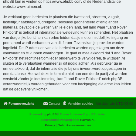
phpBB kun je vinden op
https://www.phpbb.com/
of de Nederlandstalige
website
www.raimon.nl
.
Je verklaart geen berichten te plaatsen die kwetsend, obsceen, vulgair,
lasterlijk, haatdragend, dreigend, seksueel georiënteerd of enig ander
materiaal bevat die de wetten van je eigen land, het land waar “Land Rover
Prikbord” is gehost of internationale wetgeving kunnen schenden. Het plaatsen
van dergelijke berichten kan ertoe leiden dat je met onmiddellijke ingang en
permanent wordt verbannen van dit forum. Tevens kan je provider worden
ingelicht. De IP-adressen van alle berichten worden opgeslagen om deze
voorwaarden te kunnen waarborgen. Je gaat er mee akkoord dat “Land Rover
Prikbord” het recht heeft om ieder onderwerp te verwijderen, te wijzigen, te
sluiten of te verplaatsen wanneer zij dit nodig achten. Als gebruiker ga je
ermee akkoord, dat de informatie die je bij ons invoert wordt opgeslagen in
een database. Hoewel deze informatie niet aan een derde partij zal worden
verstrekt zónder je toestemming, kan “Land Rover Prikbord” nóch phpBB
verantwoordelijk worden gehouden voor een hackpoging die ertoe kan leiden
dat de gegevens vrijkomen.
Forumoverzicht
Contact
Verwijder cookies
Alle tijden zijn
UTC+02:00
Powered by
phpBB
® Forum Software © phpBB Limited
Nederlandse vertaling door
Raimon.nl
.
Privacy
|
Gebruikersvoorwaarden