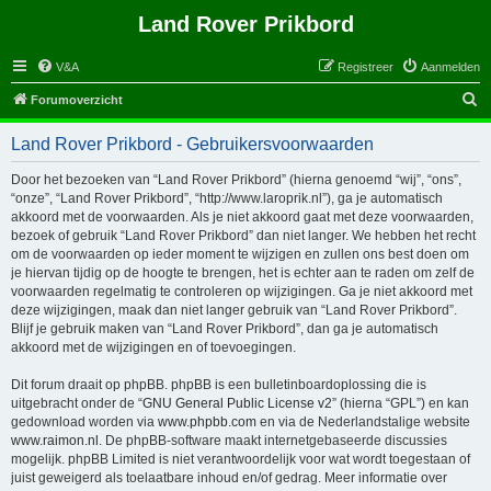
Land Rover Prikbord
V&A
Registreer
Aanmelden
Z
Forumoverzicht
o
Land Rover Prikbord - Gebruikersvoorwaarden
e
k
Door het bezoeken van “Land Rover Prikbord” (hierna genoemd “wij”, “ons”,
“onze”, “Land Rover Prikbord”, “http://www.laroprik.nl”), ga je automatisch
akkoord met de voorwaarden. Als je niet akkoord gaat met deze voorwaarden,
bezoek of gebruik “Land Rover Prikbord” dan niet langer. We hebben het recht
om de voorwaarden op ieder moment te wijzigen en zullen ons best doen om
je hiervan tijdig op de hoogte te brengen, het is echter aan te raden om zelf de
voorwaarden regelmatig te controleren op wijzigingen. Ga je niet akkoord met
deze wijzigingen, maak dan niet langer gebruik van “Land Rover Prikbord”.
Blijf je gebruik maken van “Land Rover Prikbord”, dan ga je automatisch
akkoord met de wijzigingen en of toevoegingen.
Dit forum draait op phpBB. phpBB is een bulletinboardoplossing die is
uitgebracht onder de “
GNU General Public License v2
” (hierna “GPL”) en kan
gedownload worden via
www.phpbb.com
en via de Nederlandstalige website
www.raimon.nl
. De phpBB-software maakt internetgebaseerde discussies
mogelijk. phpBB Limited is niet verantwoordelijk voor wat wordt toegestaan of
juist geweigerd als toelaatbare inhoud en/of gedrag. Meer informatie over