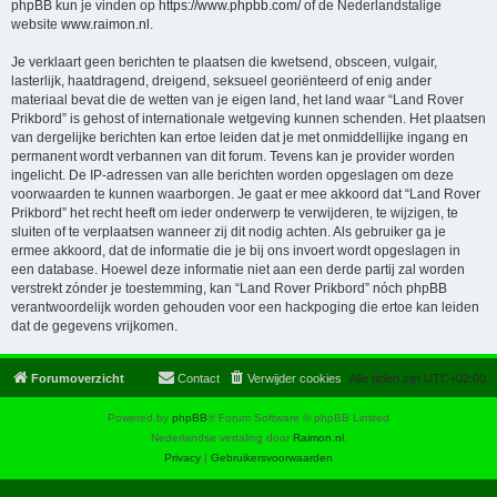
phpBB kun je vinden op
https://www.phpbb.com/
of de Nederlandstalige
website
www.raimon.nl
.
Je verklaart geen berichten te plaatsen die kwetsend, obsceen, vulgair,
lasterlijk, haatdragend, dreigend, seksueel georiënteerd of enig ander
materiaal bevat die de wetten van je eigen land, het land waar “Land Rover
Prikbord” is gehost of internationale wetgeving kunnen schenden. Het plaatsen
van dergelijke berichten kan ertoe leiden dat je met onmiddellijke ingang en
permanent wordt verbannen van dit forum. Tevens kan je provider worden
ingelicht. De IP-adressen van alle berichten worden opgeslagen om deze
voorwaarden te kunnen waarborgen. Je gaat er mee akkoord dat “Land Rover
Prikbord” het recht heeft om ieder onderwerp te verwijderen, te wijzigen, te
sluiten of te verplaatsen wanneer zij dit nodig achten. Als gebruiker ga je
ermee akkoord, dat de informatie die je bij ons invoert wordt opgeslagen in
een database. Hoewel deze informatie niet aan een derde partij zal worden
verstrekt zónder je toestemming, kan “Land Rover Prikbord” nóch phpBB
verantwoordelijk worden gehouden voor een hackpoging die ertoe kan leiden
dat de gegevens vrijkomen.
Forumoverzicht
Contact
Verwijder cookies
Alle tijden zijn
UTC+02:00
Powered by
phpBB
® Forum Software © phpBB Limited
Nederlandse vertaling door
Raimon.nl
.
Privacy
|
Gebruikersvoorwaarden