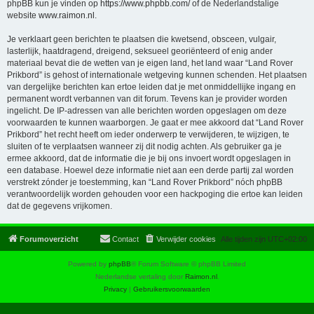
phpBB kun je vinden op
https://www.phpbb.com/
of de Nederlandstalige
website
www.raimon.nl
.
Je verklaart geen berichten te plaatsen die kwetsend, obsceen, vulgair,
lasterlijk, haatdragend, dreigend, seksueel georiënteerd of enig ander
materiaal bevat die de wetten van je eigen land, het land waar “Land Rover
Prikbord” is gehost of internationale wetgeving kunnen schenden. Het plaatsen
van dergelijke berichten kan ertoe leiden dat je met onmiddellijke ingang en
permanent wordt verbannen van dit forum. Tevens kan je provider worden
ingelicht. De IP-adressen van alle berichten worden opgeslagen om deze
voorwaarden te kunnen waarborgen. Je gaat er mee akkoord dat “Land Rover
Prikbord” het recht heeft om ieder onderwerp te verwijderen, te wijzigen, te
sluiten of te verplaatsen wanneer zij dit nodig achten. Als gebruiker ga je
ermee akkoord, dat de informatie die je bij ons invoert wordt opgeslagen in
een database. Hoewel deze informatie niet aan een derde partij zal worden
verstrekt zónder je toestemming, kan “Land Rover Prikbord” nóch phpBB
verantwoordelijk worden gehouden voor een hackpoging die ertoe kan leiden
dat de gegevens vrijkomen.
Forumoverzicht
Contact
Verwijder cookies
Alle tijden zijn
UTC+02:00
Powered by
phpBB
® Forum Software © phpBB Limited
Nederlandse vertaling door
Raimon.nl
.
Privacy
|
Gebruikersvoorwaarden