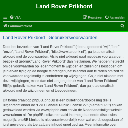
Land Rover Prikbord
V&A
Registreer
Aanmelden
Z
Forumoverzicht
o
Land Rover Prikbord - Gebruikersvoorwaarden
e
k
Door het bezoeken van “Land Rover Prikbord” (hierna genoemd “wij”, “ons”,
“onze”, “Land Rover Prikbord”, “http://www.laroprik.nl”), ga je automatisch
akkoord met de voorwaarden. Als je niet akkoord gaat met deze voorwaarden,
bezoek of gebruik “Land Rover Prikbord” dan niet langer. We hebben het recht
om de voorwaarden op ieder moment te wijzigen en zullen ons best doen om
je hiervan tijdig op de hoogte te brengen, het is echter aan te raden om zelf de
voorwaarden regelmatig te controleren op wijzigingen. Ga je niet akkoord met
deze wijzigingen, maak dan niet langer gebruik van “Land Rover Prikbord”.
Blijf je gebruik maken van “Land Rover Prikbord”, dan ga je automatisch
akkoord met de wijzigingen en of toevoegingen.
Dit forum draait op phpBB. phpBB is een bulletinboardoplossing die is
uitgebracht onder de “
GNU General Public License v2
” (hierna “GPL”) en kan
gedownload worden via
www.phpbb.com
en via de Nederlandstalige website
www.raimon.nl
. De phpBB-software maakt internetgebaseerde discussies
mogelijk. phpBB Limited is niet verantwoordelijk voor wat wordt toegestaan of
juist geweigerd als toelaatbare inhoud en/of gedrag. Meer informatie over