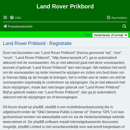
Land Rover Prikbord
V&A
Aanmelden
Z
Forumoverzicht
o
Taal:
e
Land Rover Prikbord - Registratie
k
Door het bezoeken van “Land Rover Prikbord” (hierna genoemd “wij”, “ons”,
“onze”, “Land Rover Prikbord”, “http://www.laroprik.nl”), ga je automatisch
akkoord met de voorwaarden. Als je niet akkoord gaat met deze voorwaarden,
bezoek of gebruik “Land Rover Prikbord” dan niet langer. We hebben het recht
om de voorwaarden op ieder moment te wijzigen en zullen ons best doen om
je hiervan tijdig op de hoogte te brengen, het is echter aan te raden om zelf de
voorwaarden regelmatig te controleren op wijzigingen. Ga je niet akkoord met
deze wijzigingen, maak dan niet langer gebruik van “Land Rover Prikbord”.
Blijf je gebruik maken van “Land Rover Prikbord”, dan ga je automatisch
akkoord met de wijzigingen en of toevoegingen.
Dit forum draait op phpBB. phpBB is een bulletinboardoplossing die is
uitgebracht onder de “
GNU General Public License v2
” (hierna “GPL”) en kan
gedownload worden via
www.phpbb.com
en via de Nederlandstalige website
www.raimon.nl
. De phpBB-software maakt internetgebaseerde discussies
mogelijk. phpBB Limited is niet verantwoordelijk voor wat wordt toegestaan of