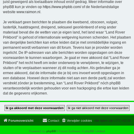
juist geweigerd als toelaatbare inhoud en/of gedrag. Meer informatie over
phpBB kun je vinden op
https://www.phpbb.com/
of de Nederlandstalige
website
www.raimon.nl
.
Je verklaart geen berichten te plaatsen die kwetsend, obsceen, vulgair,
lasterlijk, haatdragend, dreigend, seksueel georiënteerd of enig ander
materiaal bevat die de wetten van je eigen land, het land waar “Land Rover
Prikbord” is gehost of internationale wetgeving kunnen schenden. Het plaatsen
van dergelijke berichten kan ertoe leiden dat je met onmiddellijke ingang en
permanent wordt verbannen van dit forum. Tevens kan je provider worden
ingelicht. De IP-adressen van alle berichten worden opgeslagen om deze
voorwaarden te kunnen waarborgen. Je gaat er mee akkoord dat “Land Rover
Prikbord” het recht heeft om ieder onderwerp te verwijderen, te wijzigen, te
sluiten of te verplaatsen wanneer zij dit nodig achten. Als gebruiker ga je
ermee akkoord, dat de informatie die je bij ons invoert wordt opgeslagen in
een database. Hoewel deze informatie niet aan een derde partij zal worden
verstrekt zónder je toestemming, kan “Land Rover Prikbord” nóch phpBB
verantwoordelijk worden gehouden voor een hackpoging die ertoe kan leiden
dat de gegevens vrijkomen.
Forumoverzicht
Contact
Verwijder cookies
Alle tijden zijn
UTC+02:00
Powered by
phpBB
® Forum Software © phpBB Limited