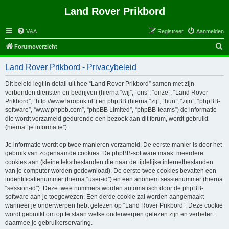
Land Rover Prikbord
V&A
Registreer
Aanmelden
Z
Forumoverzicht
o
Land Rover Prikbord - Privacybeleid
e
k
Dit beleid legt in detail uit hoe “Land Rover Prikbord” samen met zijn
verbonden diensten en bedrijven (hierna “wij”, “ons”, “onze”, “Land Rover
Prikbord”, “http://www.laroprik.nl”) en phpBB (hierna “zij”, “hun”, “zijn”, “phpBB-
software”, “www.phpbb.com”, “phpBB Limited”, “phpBB-teams”) de informatie
die wordt verzameld gedurende een bezoek aan dit forum, wordt gebruikt
(hierna “je informatie”).
Je informatie wordt op twee manieren verzameld. De eerste manier is door het
gebruik van zogenaamde cookies. De phpBB-software maakt meerdere
cookies aan (kleine tekstbestanden die naar de tijdelijke internetbestanden
van je computer worden gedownload). De eerste twee cookies bevatten een
indentificatienummer (hierna “user-id”) en een anoniem sessienummer (hierna
“session-id”). Deze twee nummers worden automatisch door de phpBB-
software aan je toegewezen. Een derde cookie zal worden aangemaakt
wanneer je onderwerpen hebt gelezen op “Land Rover Prikbord”. Deze cookie
wordt gebruikt om op te slaan welke onderwerpen gelezen zijn en verbetert
daarmee je gebruikerservaring.