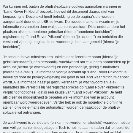
Wij kunnen ook buiten de phpBB-software cookies aanmaken wanneer je
“Land Rover Prikbord” bezoekt, hoewel dit document daarop niet van
toepassing is. Deze tekst heeft betrekking op de pagina’s die worden
aangemaakt door de phpBB-software. De tweede manier is waarin wij je
informatie verzamelen door wat je aan ons verstuurt. Dit is onder andere het
plaatsen als een anonieme gebruiker (hierna “anonieme berichten”),
registreren op “Land Rover Prikbord” (hierna “je account”) en berichten die
verstuurd zijn na je registratie en wanneer je bent aangemeld (hierna “je
berichten”).
Je account bevat minstens een unieke identificeerbare naam (hierna “je
gebruikersnaam”), een persoonlijk wachtwoord om te kunnen aanmelden op je
account (hierna “je wachtwoord”) en een persoonlijk, geldig e-mailadres
(hierna “je e-mail”). Je informatie voor je account op “Land Rover Prikbord” is
beveiligd door de privacywetgeving die geldt in het land waar dit forum gehost
wordt. Alle informatie naast je gebruikersnaam, je wachtwoord en je e-
mailadres die vereist is bij het registratieproces op “Land Rover Prikbord” is
verplicht of optioneel, dat is een keuze van “Land Rover Prikbord”. Je hebt
altijd zelf de mogelijkheid te bepalen welke informatie van je account
openbaar wordt weergegeven. Verder heb je ook de mogelijkheid om in te
stellen of je de e-mails die automatisch worden gemaakt door de phpBB-
software wil ontvangen.
Je wachtwoord is versleuteld (en kan niet worden ontsleuteld) waardoor het op
een veilige manier is opgeslagen. Toch is het niet aan te raden dat je hetzelfde
wachtwoord gebruikt op meerdere websites. Je wachtwoord is het middel