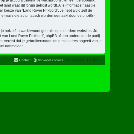
p je account (hierna “je wachtwoord”) en een persoonlijk,
et land waar dit forum gehost wordt. Alle informatie naast je
een keuze van “Land Rover Prikbord”. Je hebt altijd zelf de
 de e-mails die automatisch worden gemaakt door de phpBB-
at je hetzelfde wachtwoord gebruikt op meerdere websites. Je
 van Land Rover Prikbord”, phpBB of een andere derde partij.
es vereist dat je gebruikersnaam en e-mailadres opgeeft van je
kunt aanmelden.
Contact
Verwijder cookies
Alle tijden zijn
UTC+02:00