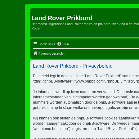
Land Rover Prikbord
Het meest uitgebreide Land Rover forum en prikbord, hier vind u de m
Rover.
Snelle links
V&A
Forumoverzicht
Land Rover Prikbord - Privacybeleid
Dit beleid legt in detail uit hoe “Land Rover Prikbord” samen met
“zijn”, “phpBB-software”, “www.phpbb.com”, “phpBB Limited”, “p
Je informatie wordt op twee manieren verzameld. De eerste ma
internetbestanden van je computer worden gedownload). De eer
nummers worden automatisch door de phpBB-software aan je 
gebruikt om op te slaan welke onderwerpen gelezen zijn en ver
Wij kunnen ook buiten de phpBB-software cookies aanmaken wan
worden aangemaakt door de phpBB-software. De tweede manier is
“anonieme berichten”), registreren op “Land Rover Prikbord” (hi