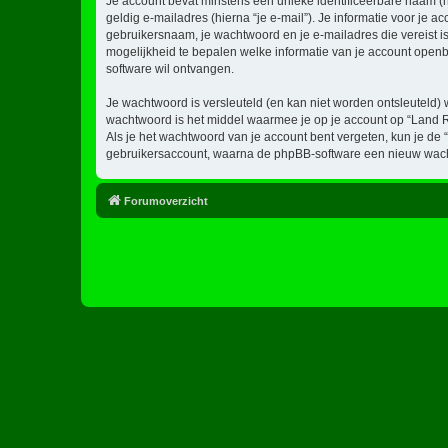
Je account bevat minstens een unieke identificeerbare naam (
geldig e-mailadres (hierna “je e-mail”). Je informatie voor je a
gebruikersnaam, je wachtwoord en je e-mailadres die vereist is b
mogelijkheid te bepalen welke informatie van je account open
software wil ontvangen.
Je wachtwoord is versleuteld (en kan niet worden ontsleuteld) 
wachtwoord is het middel waarmee je op je account op “Land R
Als je het wachtwoord van je account bent vergeten, kun je de 
gebruikersaccount, waarna de phpBB-software een nieuw wacht
Forumoverzicht