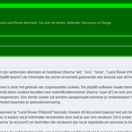
eeste Land Rover berichten. Oa over de Series, Defender, Discovery en Range
 zijn verbonden diensten en bedrijven (hierna “wij”, “ons”, “onze”, “Land Rover Prikb
hpBB-teams”) de informatie die wordt verzameld gedurende een bezoek aan dit forum
nier is door het gebruik van zogenaamde cookies. De phpBB-software maakt meerde
ste twee cookies bevatten een indentificatienummer (hierna “user-id”) en een an
toegewezen. Een derde cookie zal worden aangemaakt wanneer je onderwerpen he
betert daarmee je gebruikerservaring.
neer je “Land Rover Prikbord” bezoekt, hoewel dit document daarop niet van toep
 waarin wij je informatie verzamelen door wat je aan ons verstuurt. Dit is onder
erna “je account”) en berichten die verstuurd zijn na je registratie en wanneer je b