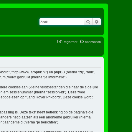
Zoek
Uitgebreid zoeken
Registreer
Aanmelden
ord”, “http://www.laroprik.nl”) en phpBB (hierna “zij”, “hun”,
, wordt gebruikt (hierna “je informatie”).
re cookies aan (kleine tekstbestanden die naar de tijdelijke
oniem sessienummer (hierna “session-id”). Deze twee
bt gelezen op “Land Rover Prikbord”. Deze cookie wordt
assing is. Deze tekst heeft betrekking op de pagina’s die
 andere het plaatsen als een anonieme gebruiker (hierna
ent aangemeld (hierna “je berichten”).