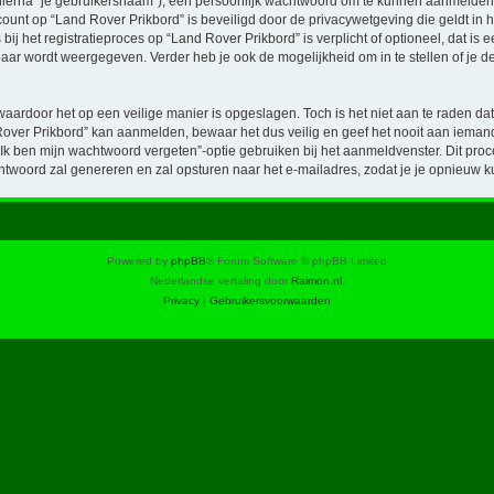
hierna “je gebruikersnaam”), een persoonlijk wachtwoord om te kunnen aanmelden o
ccount op “Land Rover Prikbord” is beveiligd door de privacywetgeving die geldt in h
ij het registratieproces op “Land Rover Prikbord” is verplicht of optioneel, dat is 
baar wordt weergegeven. Verder heb je ook de mogelijkheid om in te stellen of je
waardoor het op een veilige manier is opgeslagen. Toch is het niet aan te raden d
over Prikbord” kan aanmelden, bewaar het dus veilig en geef het nooit aan iemand
“Ik ben mijn wachtwoord vergeten”-optie gebruiken bij het aanmeldvenster. Dit proc
woord zal genereren en zal opsturen naar het e-mailadres, zodat je je opnieuw 
Powered by
phpBB
® Forum Software © phpBB Limited
Nederlandse vertaling door
Raimon.nl
.
Privacy
|
Gebruikersvoorwaarden