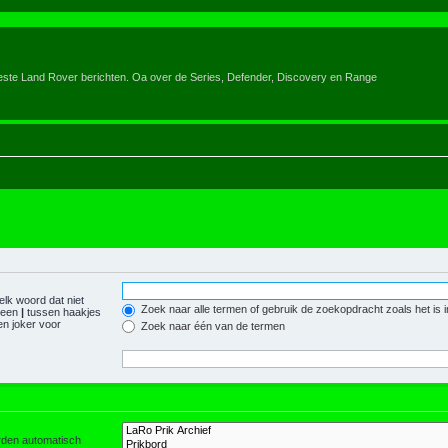
eeste Land Rover berichten. Oa over de Series, Defender, Discovery en Range
elk woord dat niet
Zoek naar alle termen of gebruik de zoekopdracht zoals het is 
r een
|
tussen haakjes
n joker voor
Zoek naar één van de termen
orden automatisch