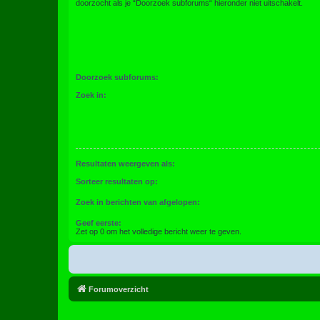
doorzocht als je “Doorzoek subforums“ hieronder niet uitschakelt.
Doorzoek subforums:
Zoek in:
Resultaten weergeven als:
Sorteer resultaten op:
Zoek in berichten van afgelopen:
Geef eerste:
Zet op 0 om het volledige bericht weer te geven.
Forumoverzicht