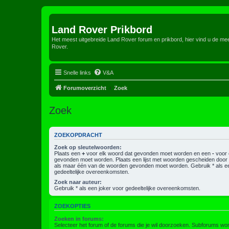
Land Rover Prikbord
Het meest uitgebreide Land Rover forum en prikbord, hier vind u de m
Rover.
Snelle links
V&A
Forumoverzicht
Zoek
Zoek
ZOEKOPDRACHT
Zoek op sleutelwoorden:
Plaats een
+
voor elk woord dat gevonden moet worden en een
-
voor 
gevonden moet worden. Plaats een lijst met woorden gescheiden doo
als maar één van de woorden gevonden moet worden. Gebruik * als ee
gedeeltelijke overeenkomsten.
Zoek naar auteur:
Gebruik * als een joker voor gedeeltelijke overeenkomsten.
ZOEKOPTIES
Zoeken in forums:
Selecteer het forum of de forums die je wil doorzoeken. Subforums w