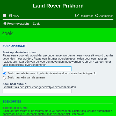
Land Rover Prikbord
V&A
Registreer
Aanmelden
Forumoverzicht
Zoek
Zoek
ZOEKOPDRACHT
Zoek op sleutelwoorden:
Plaats een
+
voor elk woord dat gevonden moet worden en een
-
voor elk woord dat niet
gevonden moet worden. Plaats een lijst met woorden gescheiden door een
|
tussen
haakjes als maar één van de woorden gevonden moet worden. Gebruik * als een joker
voor gedeeltelijke overeenkomsten.
Zoek naar alle termen of gebruik de zoekopdracht zoals het is ingevuld
Zoek naar één van de termen
Zoek naar auteur:
Gebruik * als een joker voor gedeeltelijke overeenkomsten.
ZOEKOPTIES
Zoeken in forums:
Selecteer het forum of de forums die je wil doorzoeken. Subforums worden automatisch
doorzocht als je “Doorzoek subforums“ hieronder niet uitschakelt.