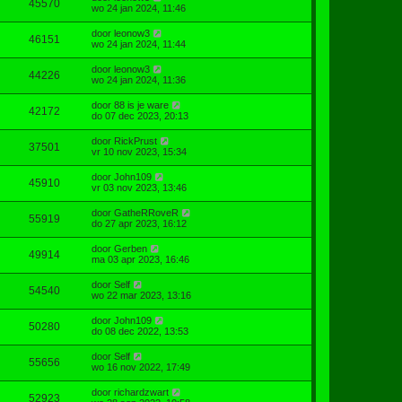
45570
wo 24 jan 2024, 11:46
door
leonow3
46151
wo 24 jan 2024, 11:44
door
leonow3
44226
wo 24 jan 2024, 11:36
door
88 is je ware
42172
do 07 dec 2023, 20:13
door
RickPrust
37501
vr 10 nov 2023, 15:34
door
John109
45910
vr 03 nov 2023, 13:46
door
GatheRRoveR
55919
do 27 apr 2023, 16:12
door
Gerben
49914
ma 03 apr 2023, 16:46
door
Self
54540
wo 22 mar 2023, 13:16
door
John109
50280
do 08 dec 2022, 13:53
door
Self
55656
wo 16 nov 2022, 17:49
door
richardzwart
52923