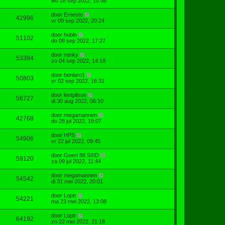
wo 28 sep 2022, 10:58
door
Ernesto
42996
vr 09 sep 2022, 20:24
door
hublo
51102
do 08 sep 2022, 17:27
door
minky
53384
zo 04 sep 2022, 14:18
door
benlaro1
50803
vr 02 sep 2022, 16:31
door
leetpilson
56727
di 30 aug 2022, 06:10
door
megamannen
42768
do 28 jul 2022, 19:07
door
HPS
54906
vr 22 jul 2022, 09:45
door
Geert 88 SIIID
59120
za 09 jul 2022, 11:44
door
megamannen
54542
di 31 mei 2022, 20:01
door
Loptr
54221
ma 23 mei 2022, 13:08
door
Loptr
64192
zo 22 mei 2022, 21:18