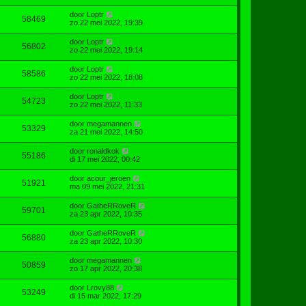
door
Loptr
58469
zo 22 mei 2022, 19:39
door
Loptr
56802
zo 22 mei 2022, 19:14
door
Loptr
58586
zo 22 mei 2022, 18:08
door
Loptr
54723
zo 22 mei 2022, 11:33
door
megamannen
53329
za 21 mei 2022, 14:50
door
ronaldkok
55186
di 17 mei 2022, 00:42
door
acour_jeroen
51921
ma 09 mei 2022, 21:31
door
GatheRRoveR
59701
za 23 apr 2022, 10:35
door
GatheRRoveR
56880
za 23 apr 2022, 10:30
door
megamannen
50859
zo 17 apr 2022, 20:38
door
Lrovy88
53249
di 15 mar 2022, 17:29