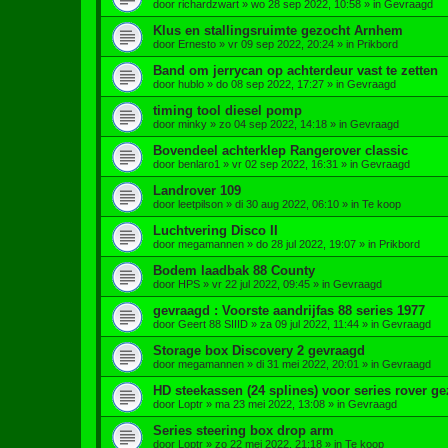
door
richardzwart
»
wo 28 sep 2022, 10:58
» in
Gevraagd
Klus en stallingsruimte gezocht Arnhem
door
Ernesto
»
vr 09 sep 2022, 20:24
» in
Prikbord
Band om jerrycan op achterdeur vast te zetten
door
hublo
»
do 08 sep 2022, 17:27
» in
Gevraagd
timing tool diesel pomp
door
minky
»
zo 04 sep 2022, 14:18
» in
Gevraagd
Bovendeel achterklep Rangerover classic
door
benlaro1
»
vr 02 sep 2022, 16:31
» in
Gevraagd
Landrover 109
door
leetpilson
»
di 30 aug 2022, 06:10
» in
Te koop
Luchtvering Disco II
door
megamannen
»
do 28 jul 2022, 19:07
» in
Prikbord
Bodem laadbak 88 County
door
HPS
»
vr 22 jul 2022, 09:45
» in
Gevraagd
gevraagd : Voorste aandrijfas 88 series 1977
door
Geert 88 SIIID
»
za 09 jul 2022, 11:44
» in
Gevraagd
Storage box Discovery 2 gevraagd
door
megamannen
»
di 31 mei 2022, 20:01
» in
Gevraagd
HD steekassen (24 splines) voor series rover ge
door
Loptr
»
ma 23 mei 2022, 13:08
» in
Gevraagd
Series steering box drop arm
door
Loptr
»
zo 22 mei 2022, 21:18
» in
Te koop