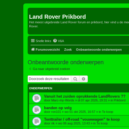
Land Rover Prikbord
Het meest uitgebreide Land Rover forum en prikbord, hier vind u de m
Rover.
Snelle links
V&A
Forumoverzicht
Zoek
Onbeantwoorde onderwerpen
Onbeantwoorde onderwerpen
Ga naar uitgebreid zoeken
Zoek
Uitgebreid zoeken
ONDERWERPEN
Vanuit het zuiden oprukkende LandRovers ??
door
Marc-my-Words
»
di 07 apr 2026, 19:31
» in
Prikbord
banden op velg
door
ron101
»
wo 01 okt 2025, 16:57
» in
Te koop
Tenttrailer / off-road “vouwwagen” te koop
door
rik
»
wo 06 aug 2025, 13:43
» in
Te koop