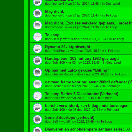
door
leonow3
»
wo 24 jan 2024, 11:46
» in
Gevraagd
Mag dicht.
door
leonow3
»
wo 24 jan 2024, 11:44
» in
Te koop
Mag dicht. Excuses verkeerd geplaats... moet i
door
leonow3
»
wo 24 jan 2024, 11:36
» in
Te koop
Te koop
door
88 is je ware
»
do 07 dec 2023, 20:13
» in
Te koop
Dynamo 24v Lightweight
door
RickPrust
»
vr 10 nov 2023, 15:34
» in
Prikbord
Hardtop voor 109 military 1983 gevraagd
door
John109
»
vr 03 nov 2023, 13:46
» in
Gevraagd
Op pad met LaRo gekkies “Billing”
door
GatheRRoveR
»
do 27 apr 2023, 16:12
» in
Prikbord
gevraag frame voor radiateur 200tdi defender 
door
Gerben
»
ma 03 apr 2023, 16:46
» in
Gevraagd
Te koop Series 3 Dieselmotor (Verkocht)
door
Self
»
wo 22 mar 2023, 13:16
» in
Te koop
bericht verwijderd, kan bijlage niet toevoegen.
door
John109
»
do 08 dec 2022, 13:53
» in
Prikbord
Serie 3 deurtops (verkocht)
door
Self
»
wo 16 nov 2022, 17:49
» in
Te koop
Bladveren en schokdempers santana serie3 88