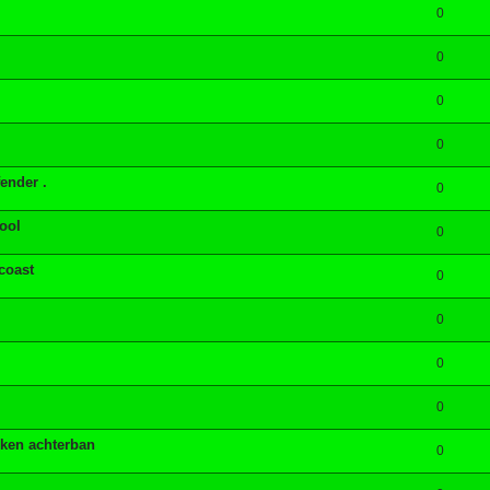
0
0
0
0
ender .
0
ool
0
coast
0
0
0
0
nken achterban
0