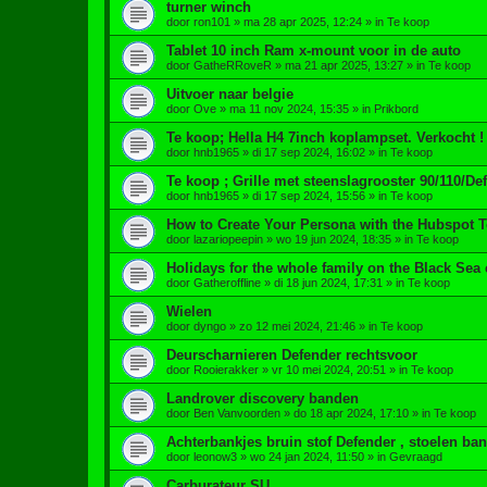
turner winch
door
ron101
»
ma 28 apr 2025, 12:24
» in
Te koop
Tablet 10 inch Ram x-mount voor in de auto
door
GatheRRoveR
»
ma 21 apr 2025, 13:27
» in
Te koop
Uitvoer naar belgie
door
Ove
»
ma 11 nov 2024, 15:35
» in
Prikbord
Te koop; Hella H4 7inch koplampset. Verkocht !
door
hnb1965
»
di 17 sep 2024, 16:02
» in
Te koop
Te koop ; Grille met steenslagrooster 90/110/Def
door
hnb1965
»
di 17 sep 2024, 15:56
» in
Te koop
How to Create Your Persona with the Hubspot T
door
lazariopeepin
»
wo 19 jun 2024, 18:35
» in
Te koop
Holidays for the whole family on the Black Sea 
door
Gatheroffline
»
di 18 jun 2024, 17:31
» in
Te koop
Wielen
door
dyngo
»
zo 12 mei 2024, 21:46
» in
Te koop
Deurscharnieren Defender rechtsvoor
door
Rooierakker
»
vr 10 mei 2024, 20:51
» in
Te koop
Landrover discovery banden
door
Ben Vanvoorden
»
do 18 apr 2024, 17:10
» in
Te koop
Achterbankjes bruin stof Defender , stoelen ba
door
leonow3
»
wo 24 jan 2024, 11:50
» in
Gevraagd
Carburateur SU