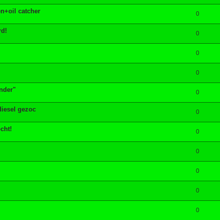
n+oil catcher
0
rd!
0
0
0
nder"
0
diesel gezoc
0
cht!
0
0
0
0
0