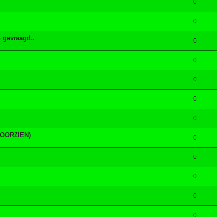
0
0
n gevraagd..
0
0
0
0
0
(VOORZIEN)
0
0
0
0
0