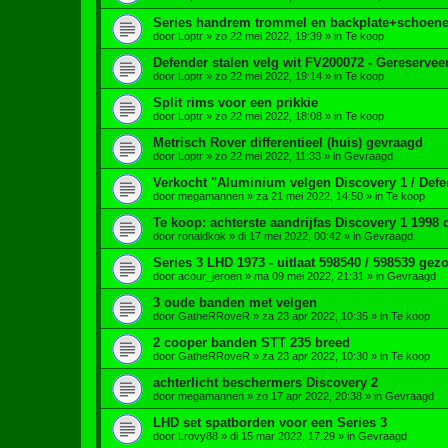
Series handrem trommel en backplate+schoene
door
Loptr
»
zo 22 mei 2022, 19:39
» in
Te koop
Defender stalen velg wit FV200072 - Gereservee
door
Loptr
»
zo 22 mei 2022, 19:14
» in
Te koop
Split rims voor een prikkie
door
Loptr
»
zo 22 mei 2022, 18:08
» in
Te koop
Metrisch Rover differentieel (huis) gevraagd
door
Loptr
»
zo 22 mei 2022, 11:33
» in
Gevraagd
Verkocht "Aluminium velgen Discovery 1 / Defe
door
megamannen
»
za 21 mei 2022, 14:50
» in
Te koop
Te koop: achterste aandrijfas Discovery 1 1998 
door
ronaldkok
»
di 17 mei 2022, 00:42
» in
Gevraagd
Series 3 LHD 1973 - uitlaat 598540 / 598539 gezo
door
acour_jeroen
»
ma 09 mei 2022, 21:31
» in
Gevraagd
3 oude banden met velgen
door
GatheRRoveR
»
za 23 apr 2022, 10:35
» in
Te koop
2 cooper banden STT 235 breed
door
GatheRRoveR
»
za 23 apr 2022, 10:30
» in
Te koop
achterlicht beschermers Discovery 2
door
megamannen
»
zo 17 apr 2022, 20:38
» in
Gevraagd
LHD set spatborden voor een Series 3
door
Lrovy88
»
di 15 mar 2022, 17:29
» in
Gevraagd