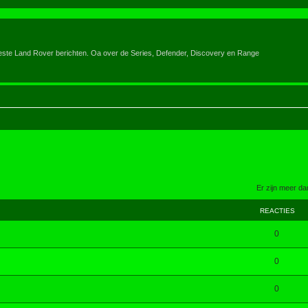
eeste Land Rover berichten. Oa over de Series, Defender, Discovery en Range
Er zijn meer d
REACTIES
0
0
0