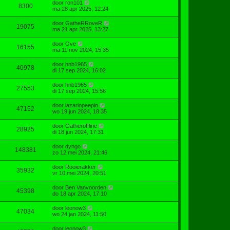
door
ron101
8300
ma 28 apr 2025, 12:24
door
GatheRRoveR
19075
ma 21 apr 2025, 13:27
door
Ove
16155
ma 11 nov 2024, 15:35
door
hnb1965
40978
di 17 sep 2024, 16:02
door
hnb1965
27553
di 17 sep 2024, 15:56
door
lazariopeepin
47152
wo 19 jun 2024, 18:35
door
Gatheroffline
28925
di 18 jun 2024, 17:31
door
dyngo
148381
zo 12 mei 2024, 21:46
door
Rooierakker
35932
vr 10 mei 2024, 20:51
door
Ben Vanvoorden
45398
do 18 apr 2024, 17:10
door
leonow3
47034
wo 24 jan 2024, 11:50
door
leonow3