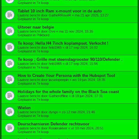
Geplaatst in
Te koop
Tablet 10 inch Ram x-mount voor in de auto
Laatste bericht door
GatheRRoveR
«
ma 21 apr 2025, 13:27
Geplaatst in
Te koop
Uitvoer naar belgie
Laatste bericht door
Ove
«
ma 11 nov 2024, 15:35
Geplaatst in
Prikbord
Te koop; Hella H4 7inch koplampset. Verkocht !
Laatste bericht door
hnb1965
«
di 17 sep 2024, 16:02
Geplaatst in
Te koop
Te koop ; Grille met steenslagrooster 90/110/Defender .
Laatste bericht door
hnb1965
«
di 17 sep 2024, 15:56
Geplaatst in
Te koop
How to Create Your Persona with the Hubspot Tool
Laatste bericht door
lazariopeepin
«
wo 19 jun 2024, 18:35
Geplaatst in
Te koop
Holidays for the whole family on the Black Sea coast
Laatste bericht door
Gatheroffline
«
di 18 jun 2024, 17:31
Geplaatst in
Te koop
Wielen
Laatste bericht door
dyngo
«
zo 12 mei 2024, 21:46
Geplaatst in
Te koop
Deurscharnieren Defender rechtsvoor
Laatste bericht door
Rooierakker
«
vr 10 mei 2024, 20:51
Geplaatst in
Te koop