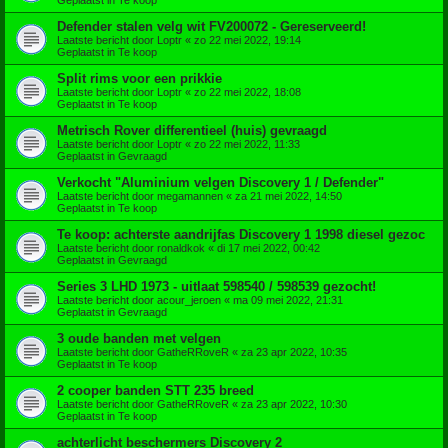
Defender stalen velg wit FV200072 - Gereserveerd!
Laatste bericht door
Loptr
«
zo 22 mei 2022, 19:14
Geplaatst in
Te koop
Split rims voor een prikkie
Laatste bericht door
Loptr
«
zo 22 mei 2022, 18:08
Geplaatst in
Te koop
Metrisch Rover differentieel (huis) gevraagd
Laatste bericht door
Loptr
«
zo 22 mei 2022, 11:33
Geplaatst in
Gevraagd
Verkocht "Aluminium velgen Discovery 1 / Defender"
Laatste bericht door
megamannen
«
za 21 mei 2022, 14:50
Geplaatst in
Te koop
Te koop: achterste aandrijfas Discovery 1 1998 diesel gezoc
Laatste bericht door
ronaldkok
«
di 17 mei 2022, 00:42
Geplaatst in
Gevraagd
Series 3 LHD 1973 - uitlaat 598540 / 598539 gezocht!
Laatste bericht door
acour_jeroen
«
ma 09 mei 2022, 21:31
Geplaatst in
Gevraagd
3 oude banden met velgen
Laatste bericht door
GatheRRoveR
«
za 23 apr 2022, 10:35
Geplaatst in
Te koop
2 cooper banden STT 235 breed
Laatste bericht door
GatheRRoveR
«
za 23 apr 2022, 10:30
Geplaatst in
Te koop
achterlicht beschermers Discovery 2