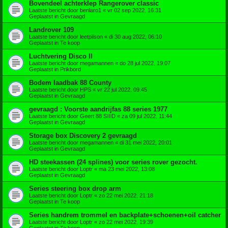
Bovendeel achterklep Rangerover classic
Laatste bericht door
benlaro1
«
vr 02 sep 2022, 16:31
Geplaatst in
Gevraagd
Landrover 109
Laatste bericht door
leetpilson
«
di 30 aug 2022, 06:10
Geplaatst in
Te koop
Luchtvering Disco II
Laatste bericht door
megamannen
«
do 28 jul 2022, 19:07
Geplaatst in
Prikbord
Bodem laadbak 88 County
Laatste bericht door
HPS
«
vr 22 jul 2022, 09:45
Geplaatst in
Gevraagd
gevraagd : Voorste aandrijfas 88 series 1977
Laatste bericht door
Geert 88 SIIID
«
za 09 jul 2022, 11:44
Geplaatst in
Gevraagd
Storage box Discovery 2 gevraagd
Laatste bericht door
megamannen
«
di 31 mei 2022, 20:01
Geplaatst in
Gevraagd
HD steekassen (24 splines) voor series rover gezocht.
Laatste bericht door
Loptr
«
ma 23 mei 2022, 13:08
Geplaatst in
Gevraagd
Series steering box drop arm
Laatste bericht door
Loptr
«
zo 22 mei 2022, 21:18
Geplaatst in
Te koop
Series handrem trommel en backplate+schoenen+oil catcher
Laatste bericht door
Loptr
«
zo 22 mei 2022, 19:39
Geplaatst in
Te koop