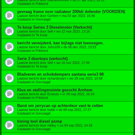
Geplaatst in
Prikbord
gevraag frame voor radiateur 200tdi defender (VOORZIEN)
Laatste bericht door
Gerben
«
ma 03 apr 2023, 16:46
Geplaatst in
Gevraagd
Te koop Series 3 Dieselmotor (Verkocht)
Laatste bericht door
Self
«
wo 22 mar 2023, 13:16
Geplaatst in
Te koop
bericht verwijderd, kan bijlage niet toevoegen.
Laatste bericht door
John109
«
do 08 dec 2022, 13:53
Geplaatst in
Prikbord
Serie 3 deurtops (verkocht)
Laatste bericht door
Self
«
wo 16 nov 2022, 17:49
Geplaatst in
Te koop
Bladveren en schokdempers santana serie3 88
Laatste bericht door
richardzwart
«
wo 28 sep 2022, 10:58
Geplaatst in
Gevraagd
Klus en stallingsruimte gezocht Arnhem
Laatste bericht door
Ernesto
«
vr 09 sep 2022, 20:24
Geplaatst in
Prikbord
Band om jerrycan op achterdeur vast te zetten
Laatste bericht door
hublo
«
do 08 sep 2022, 17:27
Geplaatst in
Gevraagd
timing tool diesel pomp
Laatste bericht door
minky
«
zo 04 sep 2022, 14:18
Geplaatst in
Gevraagd