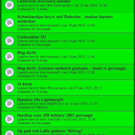
Landrover discovery banden
Laatste bericht door
Ben Vanvoorden
«
do 18 apr 2024, 17:10
Geplaatst in
Te koop
Achterbankjes bruin stof Defender , stoelen banken
achterban
Laatste bericht door
leonow3
«
wo 24 jan 2024, 11:50
Geplaatst in
Gevraagd
Carburateur SU
Laatste bericht door
leonow3
«
wo 24 jan 2024, 11:46
Geplaatst in
Gevraagd
Mag dicht.
Laatste bericht door
leonow3
«
wo 24 jan 2024, 11:44
Geplaatst in
Te koop
Mag dicht. Excuses verkeerd geplaats... moet in gevraagd..
Laatste bericht door
leonow3
«
wo 24 jan 2024, 11:36
Geplaatst in
Te koop
Te koop
Laatste bericht door
88 is je ware
«
do 07 dec 2023, 20:13
Geplaatst in
Te koop
Dynamo 24v Lightweight
Laatste bericht door
RickPrust
«
vr 10 nov 2023, 15:34
Geplaatst in
Prikbord
Hardtop voor 109 military 1983 gevraagd
Laatste bericht door
John109
«
vr 03 nov 2023, 13:46
Geplaatst in
Gevraagd
Op pad met LaRo gekkies “Billing”
Laatste bericht door
GatheRRoveR
«
do 27 apr 2023, 16:12