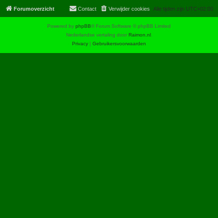
Forumoverzicht
Contact
Verwijder cookies
Alle tijden zijn
UTC+02:00
Powered by
phpBB
® Forum Software © phpBB Limited
Nederlandse vertaling door
Raimon.nl
.
Privacy
|
Gebruikersvoorwaarden