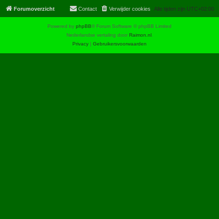
Forumoverzicht
Contact
Verwijder cookies
Alle tijden zijn
UTC+02:00
Powered by
phpBB
® Forum Software © phpBB Limited
Nederlandse vertaling door
Raimon.nl
.
Privacy
|
Gebruikersvoorwaarden