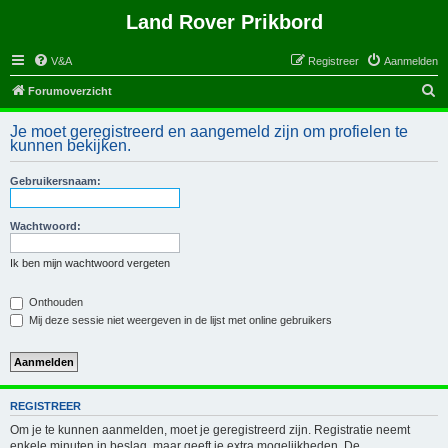
Land Rover Prikbord
V&A
Registreer
Aanmelden
Z
Forumoverzicht
o
Je moet geregistreerd en aangemeld zijn om profielen te
e
kunnen bekijken.
k
Gebruikersnaam:
Wachtwoord:
Ik ben mijn wachtwoord vergeten
Onthouden
Mij deze sessie niet weergeven in de lijst met online gebruikers
REGISTREER
Om je te kunnen aanmelden, moet je geregistreerd zijn. Registratie neemt
enkele minuten in beslag, maar geeft je extra mogelijkheden. De