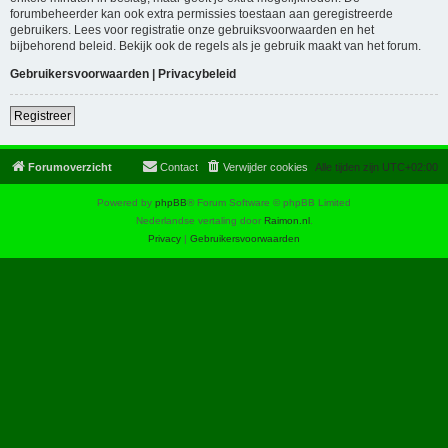
forumbeheerder kan ook extra permissies toestaan aan geregistreerde
gebruikers. Lees voor registratie onze gebruiksvoorwaarden en het
bijbehorend beleid. Bekijk ook de regels als je gebruik maakt van het forum.
Gebruikersvoorwaarden
|
Privacybeleid
Registreer
Forumoverzicht
Contact
Verwijder cookies
Alle tijden zijn
UTC+02:00
Powered by
phpBB
® Forum Software © phpBB Limited
Nederlandse vertaling door
Raimon.nl
.
Privacy
|
Gebruikersvoorwaarden