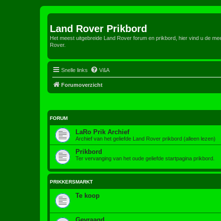
Land Rover Prikbord
Het meest uitgebreide Land Rover forum en prikbord, hier vind u de m
Rover.
Snelle links
V&A
Forumoverzicht
FORUM
LaRo Prik Archief
Archief van het geliefde Land Rover prikbord (alleen lezen)
Prikbord
Ter vervanging van het oude geliefde startpagina prikbord.
PRIKKERSMARKT
Te koop
Gevraagd