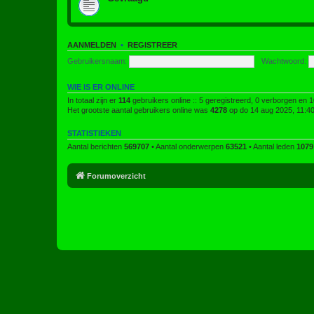
AANMELDEN
•
REGISTREER
Gebruikersnaam:
Wachtwoord:
WIE IS ER ONLINE
In totaal zijn er
114
gebruikers online :: 5 geregistreerd, 0 verborgen en 
Het grootste aantal gebruikers online was
4278
op do 14 aug 2025, 11:4
STATISTIEKEN
Aantal berichten
569707
• Aantal onderwerpen
63521
• Aantal leden
1079
Forumoverzicht