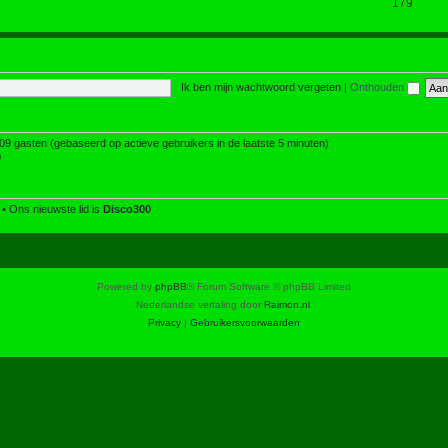
179
Ik ben mijn wachtwoord vergeten
|
Onthouden
109 gasten (gebaseerd op actieve gebruikers in de laatste 5 minuten)
0
• Ons nieuwste lid is
Disco300
Powered by
phpBB
® Forum Software © phpBB Limited
Nederlandse vertaling door
Raimon.nl
.
Privacy
|
Gebruikersvoorwaarden