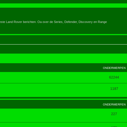
eeste Land Rover berichten. Oa over de Series, Defender, Discovery en Range
ONDERWERPEN
62244
1187
ONDERWERPEN
227