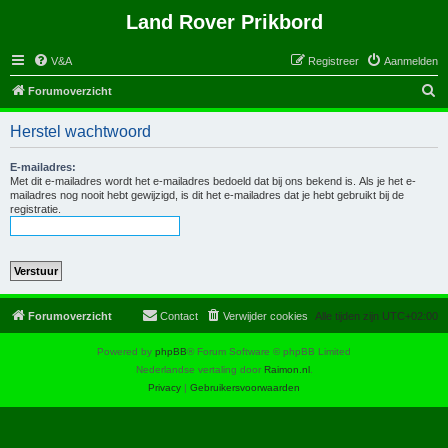
Land Rover Prikbord
V&A
Registreer
Aanmelden
Z
Forumoverzicht
o
Herstel wachtwoord
e
k
E-mailadres:
Met dit e-mailadres wordt het e-mailadres bedoeld dat bij ons bekend is. Als je het e-
mailadres nog nooit hebt gewijzigd, is dit het e-mailadres dat je hebt gebruikt bij de
registratie.
Forumoverzicht
Contact
Verwijder cookies
Alle tijden zijn
UTC+02:00
Powered by
phpBB
® Forum Software © phpBB Limited
Nederlandse vertaling door
Raimon.nl
.
Privacy
|
Gebruikersvoorwaarden