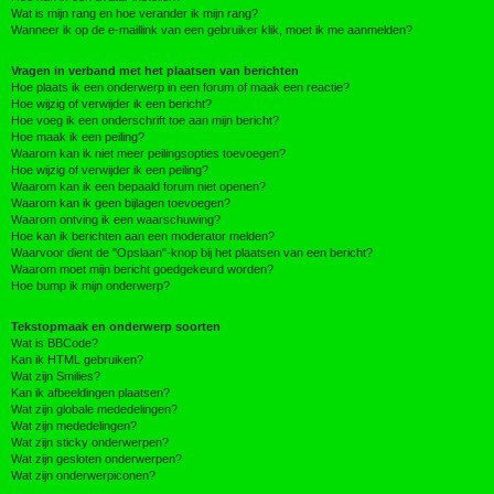
Wat is mijn rang en hoe verander ik mijn rang?
Wanneer ik op de e-maillink van een gebruiker klik, moet ik me aanmelden?
Vragen in verband met het plaatsen van berichten
Hoe plaats ik een onderwerp in een forum of maak een reactie?
Hoe wijzig of verwijder ik een bericht?
Hoe voeg ik een onderschrift toe aan mijn bericht?
Hoe maak ik een peiling?
Waarom kan ik niet meer peilingsopties toevoegen?
Hoe wijzig of verwijder ik een peiling?
Waarom kan ik een bepaald forum niet openen?
Waarom kan ik geen bijlagen toevoegen?
Waarom ontving ik een waarschuwing?
Hoe kan ik berichten aan een moderator melden?
Waarvoor dient de "Opslaan"-knop bij het plaatsen van een bericht?
Waarom moet mijn bericht goedgekeurd worden?
Hoe bump ik mijn onderwerp?
Tekstopmaak en onderwerp soorten
Wat is BBCode?
Kan ik HTML gebruiken?
Wat zijn Smilies?
Kan ik afbeeldingen plaatsen?
Wat zijn globale mededelingen?
Wat zijn mededelingen?
Wat zijn sticky onderwerpen?
Wat zijn gesloten onderwerpen?
Wat zijn onderwerpiconen?