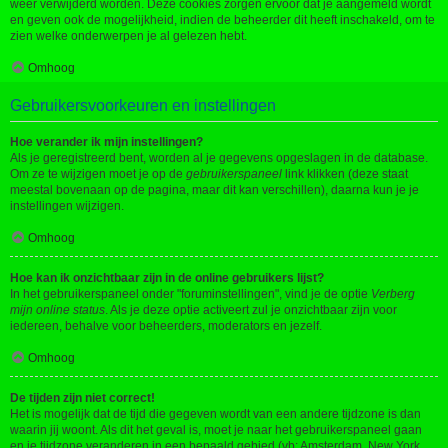
weer verwijderd worden. Deze cookies zorgen ervoor dat je aangemeld wordt
en geven ook de mogelijkheid, indien de beheerder dit heeft inschakeld, om te
zien welke onderwerpen je al gelezen hebt.
Omhoog
Gebruikersvoorkeuren en instellingen
Hoe verander ik mijn instellingen?
Als je geregistreerd bent, worden al je gegevens opgeslagen in de database.
Om ze te wijzigen moet je op de
gebruikerspaneel
link klikken (deze staat
meestal bovenaan op de pagina, maar dit kan verschillen), daarna kun je je
instellingen wijzigen.
Omhoog
Hoe kan ik onzichtbaar zijn in de online gebruikers lijst?
In het gebruikerspaneel onder "foruminstellingen", vind je de optie
Verberg
mijn online status
. Als je deze optie activeert zul je onzichtbaar zijn voor
iedereen, behalve voor beheerders, moderators en jezelf.
Omhoog
De tijden zijn niet correct!
Het is mogelijk dat de tijd die gegeven wordt van een andere tijdzone is dan
waarin jij woont. Als dit het geval is, moet je naar het gebruikerspaneel gaan
en je tijdzone veranderen in een bepaald gebied (vb: Amsterdam, New York,