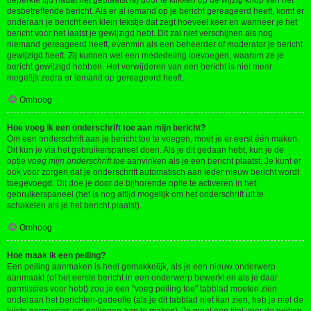
beperkte tijd nadat het geplaatst is) door te klikken op de
wijzig
knop van het
desbetreffende bericht. Als er al iemand op je bericht gereageerd heeft, komt er
onderaan je bericht een klein tekstje dat zegt hoeveel keer en wanneer je het
bericht voor het laatst je gewijzigd hebt. Dit zal niet verschijnen als nog
niemand gereageerd heeft, evenmin als een beheerder of moderator je bericht
gewijzigd heeft. Zij kunnen wel een mededeling toevoegen, waarom ze je
bericht gewijzigd hebben. Het verwijderen van een bericht is niet meer
mogelijk zodra er iemand op gereageerd heeft.
Omhoog
Hoe voeg ik een onderschrift toe aan mijn bericht?
Om een onderschrift aan je bericht toe te voegen, moet je er eerst één maken.
Dit kun je via het gebruikerspaneel doen. Als je dit gedaan hebt, kun je de
optie
voeg mijn onderschrift toe
aanvinken als je een bericht plaatst. Je kunt er
ook voor zorgen dat je onderschrift automatisch aan ieder nieuw bericht wordt
toegevoegd. Dit doe je door de bijhorende optie te activeren in het
gebruikerspaneel (het is nog altijd mogelijk om het onderschrift uit te
schakelen als je het bericht plaatst).
Omhoog
Hoe maak ik een peiling?
Een peiling aanmaken is heel gemakkelijk, als je een nieuw onderwerp
aanmaakt (of het eerste bericht in een onderwerp bewerkt en als je daar
permissies voor hebt) zou je een "voeg peiling toe" tabblad moeten zien
onderaan het berichten-gedeelte (als je dit tabblad niet kan zien, heb je niet de