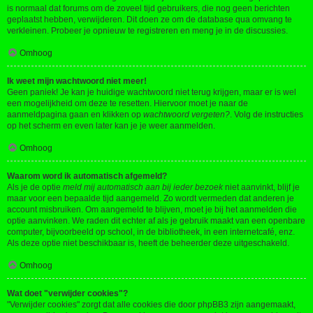
is normaal dat forums om de zoveel tijd gebruikers, die nog geen berichten
geplaatst hebben, verwijderen. Dit doen ze om de database qua omvang te
verkleinen. Probeer je opnieuw te registreren en meng je in de discussies.
Omhoog
Ik weet mijn wachtwoord niet meer!
Geen paniek! Je kan je huidige wachtwoord niet terug krijgen, maar er is wel
een mogelijkheid om deze te resetten. Hiervoor moet je naar de
aanmeldpagina gaan en klikken op
wachtwoord vergeten?
. Volg de instructies
op het scherm en even later kan je je weer aanmelden.
Omhoog
Waarom word ik automatisch afgemeld?
Als je de optie
meld mij automatisch aan bij ieder bezoek
niet aanvinkt, blijf je
maar voor een bepaalde tijd aangemeld. Zo wordt vermeden dat anderen je
account misbruiken. Om aangemeld te blijven, moet je bij het aanmelden die
optie aanvinken. We raden dit echter af als je gebruik maakt van een openbare
computer, bijvoorbeeld op school, in de bibliotheek, in een internetcafé, enz.
Als deze optie niet beschikbaar is, heeft de beheerder deze uitgeschakeld.
Omhoog
Wat doet "verwijder cookies"?
"Verwijder cookies" zorgt dat alle cookies die door phpBB3 zijn aangemaakt,