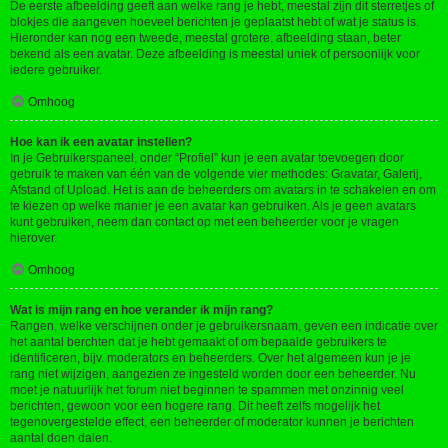
De eerste afbeelding geeft aan welke rang je hebt, meestal zijn dit sterretjes of
blokjes die aangeven hoeveel berichten je geplaatst hebt of wat je status is.
Hieronder kan nog een tweede, meestal grotere, afbeelding staan, beter
bekend als een avatar. Deze afbeelding is meestal uniek of persoonlijk voor
iedere gebruiker.
Omhoog
Hoe kan ik een avatar instellen?
In je Gebruikerspaneel, onder “Profiel” kun je een avatar toevoegen door
gebruik te maken van één van de volgende vier methodes: Gravatar, Galerij,
Afstand of Upload. Het is aan de beheerders om avatars in te schakelen en om
te kiezen op welke manier je een avatar kan gebruiken. Als je geen avatars
kunt gebruiken, neem dan contact op met een beheerder voor je vragen
hierover.
Omhoog
Wat is mijn rang en hoe verander ik mijn rang?
Rangen, welke verschijnen onder je gebruikersnaam, geven een indicatie over
het aantal berchten dat je hebt gemaakt of om bepaalde gebruikers te
identificeren, bijv. moderators en beheerders. Over het algemeen kun je je
rang niet wijzigen, aangezien ze ingesteld worden door een beheerder. Nu
moet je natuurlijk het forum niet beginnen te spammen met onzinnig veel
berichten, gewoon voor een hogere rang. Dit heeft zelfs mogelijk het
tegenovergestelde effect, een beheerder of moderator kunnen je berichten
aantal doen dalen.