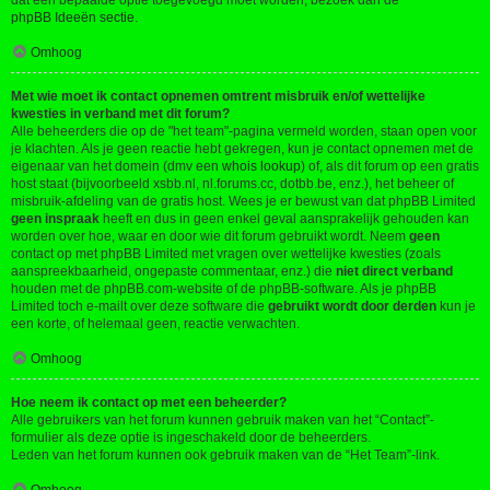
dat een bepaalde optie toegevoegd moet worden, bezoek dan de
phpBB Ideeën sectie
.
Omhoog
Met wie moet ik contact opnemen omtrent misbruik en/of wettelijke
kwesties in verband met dit forum?
Alle beheerders die op de "het team"-pagina vermeld worden, staan open voor
je klachten. Als je geen reactie hebt gekregen, kun je contact opnemen met de
eigenaar van het domein (dmv een
whois lookup
) of, als dit forum op een gratis
host staat (bijvoorbeeld xsbb.nl, nl.forums.cc, dotbb.be, enz.), het beheer of
misbruik-afdeling van de gratis host. Wees je er bewust van dat phpBB Limited
geen inspraak
heeft en dus in geen enkel geval aansprakelijk gehouden kan
worden over hoe, waar en door wie dit forum gebruikt wordt. Neem
geen
contact op met phpBB Limited met vragen over wettelijke kwesties (zoals
aanspreekbaarheid, ongepaste commentaar, enz.) die
niet direct verband
houden met de phpBB.com-website of de phpBB-software. Als je phpBB
Limited toch e-mailt over deze software die
gebruikt wordt door derden
kun je
een korte, of helemaal geen, reactie verwachten.
Omhoog
Hoe neem ik contact op met een beheerder?
Alle gebruikers van het forum kunnen gebruik maken van het “Contact”-
formulier als deze optie is ingeschakeld door de beheerders.
Leden van het forum kunnen ook gebruik maken van de “Het Team”-link.