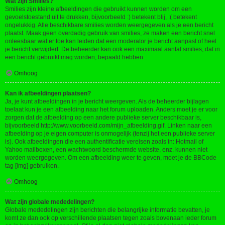
Wat zijn Smilies?
Smilies zijn kleine afbeeldingen die gebruikt kunnen worden om een
gevoelstoestand uit te drukken, bijvoorbeeld :) betekent blij, :( betekent
ongelukkig. Alle beschikbare smilies worden weergegeven als je een bericht
plaatst. Maak geen overdadig gebruik van smilies, ze maken een bericht snel
onleesbaar wat er toe kan leiden dat een moderator je bericht aanpast of heel
je bericht verwijdert. De beheerder kan ook een maximaal aantal smilies, dat in
een bericht gebruikt mag worden, bepaald hebben.
Omhoog
Kan ik afbeeldingen plaatsen?
Ja, je kunt afbeeldingen in je bericht weergeven. Als de beheerder bijlagen
toelaat kun je een afbeelding naar het forum uploaden. Anders moet je er voor
zorgen dat de afbeelding op een andere publieke server beschikbaar is,
bijvoorbeeld http://www.voorbeeld.com/mijn_afbeelding.gif. Linken naar een
afbeelding op je eigen computer is onmogelijk (tenzij het een publieke server
is). Ook afbeeldingen die een authentificatie vereisen zoals in: Hotmail of
Yahoo mailboxen, een wachtwoord beschermde website, enz. kunnen niet
worden weergegeven. Om een afbeelding weer te geven, moet je de BBCode
tag [img] gebruiken.
Omhoog
Wat zijn globale mededelingen?
Globale mededelingen zijn berichten die belangrijke informatie bevatten, je
komt ze dan ook op verschillende plaatsen tegen zoals bovenaan ieder forum