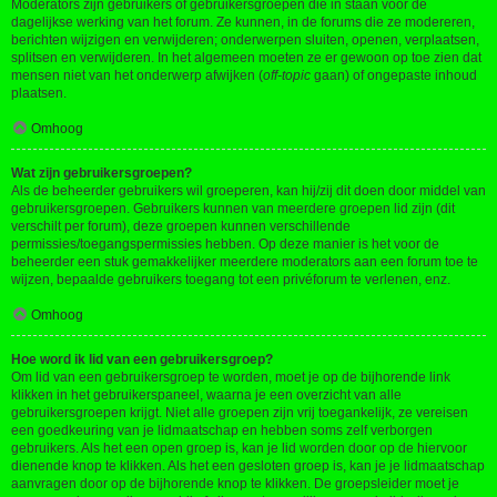
Moderators zijn gebruikers of gebruikersgroepen die in staan voor de
dagelijkse werking van het forum. Ze kunnen, in de forums die ze modereren,
berichten wijzigen en verwijderen; onderwerpen sluiten, openen, verplaatsen,
splitsen en verwijderen. In het algemeen moeten ze er gewoon op toe zien dat
mensen niet van het onderwerp afwijken (
off-topic
gaan) of ongepaste inhoud
plaatsen.
Omhoog
Wat zijn gebruikersgroepen?
Als de beheerder gebruikers wil groeperen, kan hij/zij dit doen door middel van
gebruikersgroepen. Gebruikers kunnen van meerdere groepen lid zijn (dit
verschilt per forum), deze groepen kunnen verschillende
permissies/toegangspermissies hebben. Op deze manier is het voor de
beheerder een stuk gemakkelijker meerdere moderators aan een forum toe te
wijzen, bepaalde gebruikers toegang tot een privéforum te verlenen, enz.
Omhoog
Hoe word ik lid van een gebruikersgroep?
Om lid van een gebruikersgroep te worden, moet je op de bijhorende link
klikken in het gebruikerspaneel, waarna je een overzicht van alle
gebruikersgroepen krijgt. Niet alle groepen zijn vrij toegankelijk, ze vereisen
een goedkeuring van je lidmaatschap en hebben soms zelf verborgen
gebruikers. Als het een open groep is, kan je lid worden door op de hiervoor
dienende knop te klikken. Als het een gesloten groep is, kan je je lidmaatschap
aanvragen door op de bijhorende knop te klikken. De groepsleider moet je