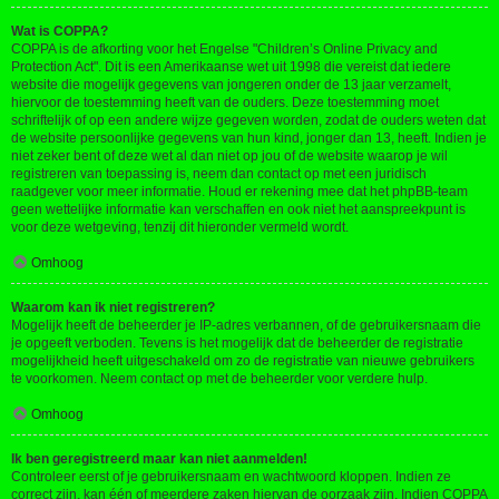
Wat is COPPA?
COPPA is de afkorting voor het Engelse "Children’s Online Privacy and
Protection Act". Dit is een Amerikaanse wet uit 1998 die vereist dat iedere
website die mogelijk gegevens van jongeren onder de 13 jaar verzamelt,
hiervoor de toestemming heeft van de ouders. Deze toestemming moet
schriftelijk of op een andere wijze gegeven worden, zodat de ouders weten dat
de website persoonlijke gegevens van hun kind, jonger dan 13, heeft. Indien je
niet zeker bent of deze wet al dan niet op jou of de website waarop je wil
registreren van toepassing is, neem dan contact op met een juridisch
raadgever voor meer informatie. Houd er rekening mee dat het phpBB-team
geen wettelijke informatie kan verschaffen en ook niet het aanspreekpunt is
voor deze wetgeving, tenzij dit hieronder vermeld wordt.
Omhoog
Waarom kan ik niet registreren?
Mogelijk heeft de beheerder je IP-adres verbannen, of de gebruikersnaam die
je opgeeft verboden. Tevens is het mogelijk dat de beheerder de registratie
mogelijkheid heeft uitgeschakeld om zo de registratie van nieuwe gebruikers
te voorkomen. Neem contact op met de beheerder voor verdere hulp.
Omhoog
Ik ben geregistreerd maar kan niet aanmelden!
Controleer eerst of je gebruikersnaam en wachtwoord kloppen. Indien ze
correct zijn, kan één of meerdere zaken hiervan de oorzaak zijn. Indien COPPA