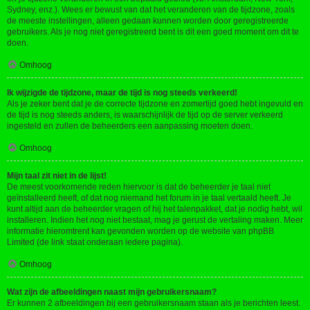
Sydney, enz.). Wees er bewust van dat het veranderen van de tijdzone, zoals
de meeste instellingen, alleen gedaan kunnen worden door geregistreerde
gebruikers. Als je nog niet geregistreerd bent is dit een goed moment om dit te
doen.
Omhoog
Ik wijzigde de tijdzone, maar de tijd is nog steeds verkeerd!
Als je zeker bent dat je de correcte tijdzone en zomertijd goed hebt ingevuld en
de tijd is nog steeds anders, is waarschijnlijk de tijd op de server verkeerd
ingesteld en zullen de beheerders een aanpassing moeten doen.
Omhoog
Mijn taal zit niet in de lijst!
De meest voorkomende reden hiervoor is dat de beheerder je taal niet
geïnstalleerd heeft, of dat nog niemand het forum in je taal vertaald heeft. Je
kunt altijd aan de beheerder vragen of hij het talenpakket, dat je nodig hebt, wil
installeren. Indien het nog niet bestaat, mag je gerust de vertaling maken. Meer
informatie hieromtrent kan gevonden worden op de website van phpBB
Limited (de link staat onderaan iedere pagina).
Omhoog
Wat zijn de afbeeldingen naast mijn gebruikersnaam?
Er kunnen 2 afbeeldingen bij een gebruikersnaam staan als je berichten leest.