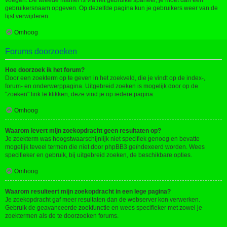
voegen. De tweede manier is via het gebruikerspaneel, je moet dan een
gebruikersnaam opgeven. Op dezelfde pagina kun je gebruikers weer van de
lijst verwijderen.
Omhoog
Forums doorzoeken
Hoe doorzoek ik het forum?
Door een zoekterm op te geven in het zoekveld, die je vindt op de index-,
forum- en onderwerppagina. Uitgebreid zoeken is mogelijk door op de
"zoeken" link te klikken, deze vind je op iedere pagina.
Omhoog
Waarom levert mijn zoekopdracht geen resultaten op?
Je zoekterm was hoogstwaarschijnlijk niet specifiek genoeg en bevatte
mogelijk teveel termen die niet door phpBB3 geïndexeerd worden. Wees
specifieker en gebruik, bij uitgebreid zoeken, de beschikbare opties.
Omhoog
Waarom resulteert mijn zoekopdracht in een lege pagina?
Je zoekopdracht gaf meer resultaten dan de webserver kon verwerken.
Gebruik de geavanceerde zoekfunctie en wees specifieker met zowel je
zoektermen als de te doorzoeken forums.