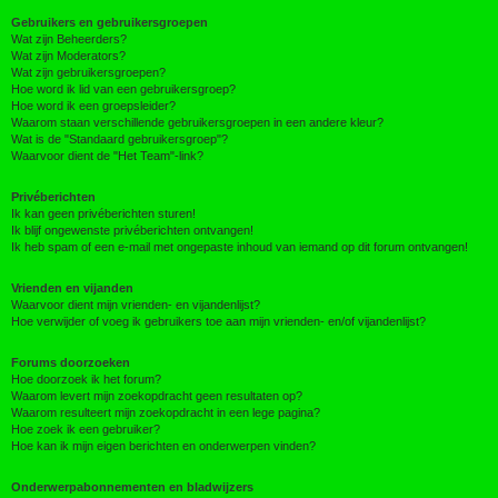
Gebruikers en gebruikersgroepen
Wat zijn Beheerders?
Wat zijn Moderators?
Wat zijn gebruikersgroepen?
Hoe word ik lid van een gebruikersgroep?
Hoe word ik een groepsleider?
Waarom staan verschillende gebruikersgroepen in een andere kleur?
Wat is de "Standaard gebruikersgroep"?
Waarvoor dient de "Het Team"-link?
Privéberichten
Ik kan geen privéberichten sturen!
Ik blijf ongewenste privéberichten ontvangen!
Ik heb spam of een e-mail met ongepaste inhoud van iemand op dit forum ontvangen!
Vrienden en vijanden
Waarvoor dient mijn vrienden- en vijandenlijst?
Hoe verwijder of voeg ik gebruikers toe aan mijn vrienden- en/of vijandenlijst?
Forums doorzoeken
Hoe doorzoek ik het forum?
Waarom levert mijn zoekopdracht geen resultaten op?
Waarom resulteert mijn zoekopdracht in een lege pagina?
Hoe zoek ik een gebruiker?
Hoe kan ik mijn eigen berichten en onderwerpen vinden?
Onderwerpabonnementen en bladwijzers