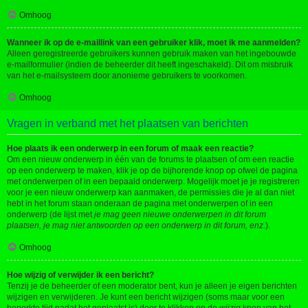
Omhoog
Wanneer ik op de e-maillink van een gebruiker klik, moet ik me aanmelden?
Alleen geregistreerde gebruikers kunnen gebruik maken van het ingebouwde
e-mailformulier (indien de beheerder dit heeft ingeschakeld). Dit om misbruik
van het e-mailsysteem door anonieme gebruikers te voorkomen.
Omhoog
Vragen in verband met het plaatsen van berichten
Hoe plaats ik een onderwerp in een forum of maak een reactie?
Om een nieuw onderwerp in één van de forums te plaatsen of om een reactie
op een onderwerp te maken, klik je op de bijhorende knop op ofwel de pagina
met onderwerpen of in een bepaald onderwerp. Mogelijk moet je je registreren
voor je een nieuw onderwerp kan aanmaken, de permissies die je al dan niet
hebt in het forum staan onderaan de pagina met onderwerpen of in een
onderwerp (de lijst met
je mag geen nieuwe onderwerpen in dit forum
plaatsen, je mag niet antwoorden op een onderwerp in dit forum, enz.
).
Omhoog
Hoe wijzig of verwijder ik een bericht?
Tenzij je de beheerder of een moderator bent, kun je alleen je eigen berichten
wijzigen en verwijderen. Je kunt een bericht wijzigen (soms maar voor een