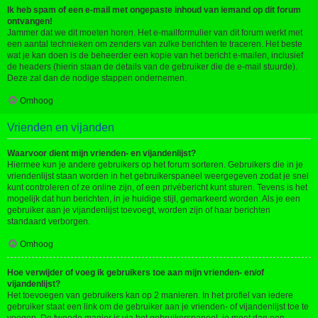
Ik heb spam of een e-mail met ongepaste inhoud van iemand op dit forum
ontvangen!
Jammer dat we dit moeten horen. Het e-mailformulier van dit forum werkt met
een aantal technieken om zenders van zulke berichten te traceren. Het beste
wat je kan doen is de beheerder een kopie van het bericht e-mailen, inclusief
de headers (hierin staan de details van de gebruiker die de e-mail stuurde).
Deze zal dan de nodige stappen ondernemen.
Omhoog
Vrienden en vijanden
Waarvoor dient mijn vrienden- en vijandenlijst?
Hiermee kun je andere gebruikers op het forum sorteren. Gebruikers die in je
vriendenlijst staan worden in het gebruikerspaneel weergegeven zodat je snel
kunt controleren of ze online zijn, of een privébericht kunt sturen. Tevens is het
mogelijk dat hun berichten, in je huidige stijl, gemarkeerd worden. Als je een
gebruiker aan je vijandenlijst toevoegt, worden zijn of haar berichten
standaard verborgen.
Omhoog
Hoe verwijder of voeg ik gebruikers toe aan mijn vrienden- en/of
vijandenlijst?
Het toevoegen van gebruikers kan op 2 manieren. In het profiel van iedere
gebruiker staat een link om de gebruiker aan je vrienden- of vijandenlijst toe te