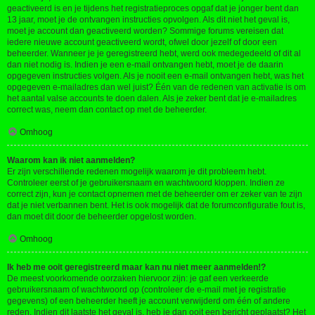
geactiveerd is en je tijdens het registratieproces opgaf dat je jonger bent dan
13 jaar, moet je de ontvangen instructies opvolgen. Als dit niet het geval is,
moet je account dan geactiveerd worden? Sommige forums vereisen dat
iedere nieuwe account geactiveerd wordt, ofwel door jezelf of door een
beheerder. Wanneer je je geregistreerd hebt, werd ook medegedeeld of dit al
dan niet nodig is. Indien je een e-mail ontvangen hebt, moet je de daarin
opgegeven instructies volgen. Als je nooit een e-mail ontvangen hebt, was het
opgegeven e-mailadres dan wel juist? Één van de redenen van activatie is om
het aantal valse accounts te doen dalen. Als je zeker bent dat je e-mailadres
correct was, neem dan contact op met de beheerder.
Omhoog
Waarom kan ik niet aanmelden?
Er zijn verschillende redenen mogelijk waarom je dit probleem hebt.
Controleer eerst of je gebruikersnaam en wachtwoord kloppen. Indien ze
correct zijn, kun je contact opnemen met de beheerder om er zeker van te zijn
dat je niet verbannen bent. Het is ook mogelijk dat de forumconfiguratie fout is,
dan moet dit door de beheerder opgelost worden.
Omhoog
Ik heb me ooit geregistreerd maar kan nu niet meer aanmelden!?
De meest voorkomende oorzaken hiervoor zijn: je gaf een verkeerde
gebruikersnaam of wachtwoord op (controleer de e-mail met je registratie
gegevens) of een beheerder heeft je account verwijderd om één of andere
reden. Indien dit laatste het geval is, heb je dan ooit een bericht geplaatst? Het