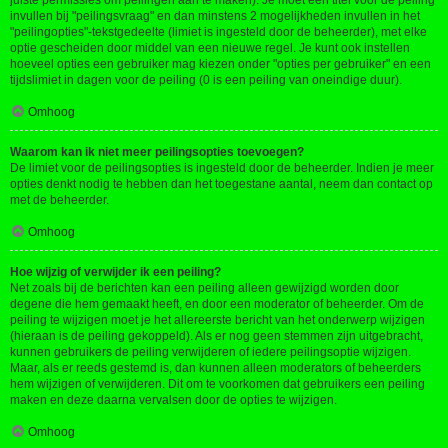
juiste permissies om peilingen aan te maken). Je moet een titel voor de peiling
invullen bij "peilingsvraag" en dan minstens 2 mogelijkheden invullen in het
"peilingopties"-tekstgedeelte (limiet is ingesteld door de beheerder), met elke
optie gescheiden door middel van een nieuwe regel. Je kunt ook instellen
hoeveel opties een gebruiker mag kiezen onder "opties per gebruiker" en een
tijdslimiet in dagen voor de peiling (0 is een peiling van oneindige duur).
Omhoog
Waarom kan ik niet meer peilingsopties toevoegen?
De limiet voor de peilingsopties is ingesteld door de beheerder. Indien je meer
opties denkt nodig te hebben dan het toegestane aantal, neem dan contact op
met de beheerder.
Omhoog
Hoe wijzig of verwijder ik een peiling?
Net zoals bij de berichten kan een peiling alleen gewijzigd worden door
degene die hem gemaakt heeft, en door een moderator of beheerder. Om de
peiling te wijzigen moet je het allereerste bericht van het onderwerp wijzigen
(hieraan is de peiling gekoppeld). Als er nog geen stemmen zijn uitgebracht,
kunnen gebruikers de peiling verwijderen of iedere peilingsoptie wijzigen.
Maar, als er reeds gestemd is, dan kunnen alleen moderators of beheerders
hem wijzigen of verwijderen. Dit om te voorkomen dat gebruikers een peiling
maken en deze daarna vervalsen door de opties te wijzigen.
Omhoog