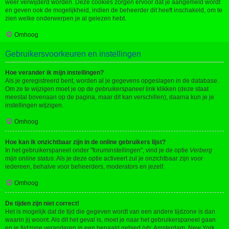
weer verwijderd worden. Deze cookies zorgen ervoor dat je aangemeld wordt
en geven ook de mogelijkheid, indien de beheerder dit heeft inschakeld, om te
zien welke onderwerpen je al gelezen hebt.
Omhoog
Gebruikersvoorkeuren en instellingen
Hoe verander ik mijn instellingen?
Als je geregistreerd bent, worden al je gegevens opgeslagen in de database.
Om ze te wijzigen moet je op de
gebruikerspaneel
link klikken (deze staat
meestal bovenaan op de pagina, maar dit kan verschillen), daarna kun je je
instellingen wijzigen.
Omhoog
Hoe kan ik onzichtbaar zijn in de online gebruikers lijst?
In het gebruikerspaneel onder "foruminstellingen", vind je de optie
Verberg
mijn online status
. Als je deze optie activeert zul je onzichtbaar zijn voor
iedereen, behalve voor beheerders, moderators en jezelf.
Omhoog
De tijden zijn niet correct!
Het is mogelijk dat de tijd die gegeven wordt van een andere tijdzone is dan
waarin jij woont. Als dit het geval is, moet je naar het gebruikerspaneel gaan
en je tijdzone veranderen in een bepaald gebied (vb: Amsterdam, New York,