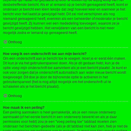
beperkte tijd nadat het geplaatst is) door te klikken op de
wijzig
knop van het
desbetreffende bericht. Als er al iemand op je bericht gereageerd heeft, komt er
onderaan je bericht een klein tekstje dat zegt hoeveel keer en wanneer je het
bericht voor het laatst je gewijzigd hebt. Dit zal niet verschijnen als nog
niemand gereageerd heeft, evenmin als een beheerder of moderator je bericht
gewijzigd heeft. Zij kunnen wel een mededeling toevoegen, waarom ze je
bericht gewijzigd hebben. Het verwijderen van een bericht is niet meer
mogelijk zodra er iemand op gereageerd heeft.
Omhoog
Hoe voeg ik een onderschrift toe aan mijn bericht?
Om een onderschrift aan je bericht toe te voegen, moet je er eerst één maken.
Dit kun je via het gebruikerspaneel doen. Als je dit gedaan hebt, kun je de
optie
voeg mijn onderschrift toe
aanvinken als je een bericht plaatst. Je kunt er
ook voor zorgen dat je onderschrift automatisch aan ieder nieuw bericht wordt
toegevoegd. Dit doe je door de bijhorende optie te activeren in het
gebruikerspaneel (het is nog altijd mogelijk om het onderschrift uit te
schakelen als je het bericht plaatst).
Omhoog
Hoe maak ik een peiling?
Een peiling aanmaken is heel gemakkelijk, als je een nieuw onderwerp
aanmaakt (of het eerste bericht in een onderwerp bewerkt en als je daar
permissies voor hebt) zou je een "voeg peiling toe" tabblad moeten zien
onderaan het berichten-gedeelte (als je dit tabblad niet kan zien, heb je niet de