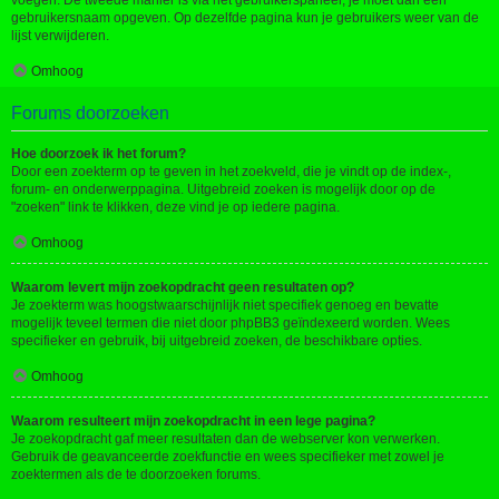
voegen. De tweede manier is via het gebruikerspaneel, je moet dan een
gebruikersnaam opgeven. Op dezelfde pagina kun je gebruikers weer van de
lijst verwijderen.
Omhoog
Forums doorzoeken
Hoe doorzoek ik het forum?
Door een zoekterm op te geven in het zoekveld, die je vindt op de index-,
forum- en onderwerppagina. Uitgebreid zoeken is mogelijk door op de
"zoeken" link te klikken, deze vind je op iedere pagina.
Omhoog
Waarom levert mijn zoekopdracht geen resultaten op?
Je zoekterm was hoogstwaarschijnlijk niet specifiek genoeg en bevatte
mogelijk teveel termen die niet door phpBB3 geïndexeerd worden. Wees
specifieker en gebruik, bij uitgebreid zoeken, de beschikbare opties.
Omhoog
Waarom resulteert mijn zoekopdracht in een lege pagina?
Je zoekopdracht gaf meer resultaten dan de webserver kon verwerken.
Gebruik de geavanceerde zoekfunctie en wees specifieker met zowel je
zoektermen als de te doorzoeken forums.