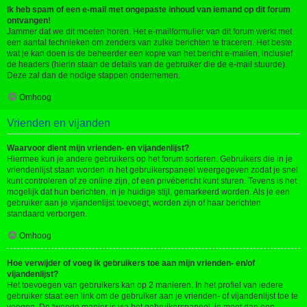
Ik heb spam of een e-mail met ongepaste inhoud van iemand op dit forum
ontvangen!
Jammer dat we dit moeten horen. Het e-mailformulier van dit forum werkt met
een aantal technieken om zenders van zulke berichten te traceren. Het beste
wat je kan doen is de beheerder een kopie van het bericht e-mailen, inclusief
de headers (hierin staan de details van de gebruiker die de e-mail stuurde).
Deze zal dan de nodige stappen ondernemen.
Omhoog
Vrienden en vijanden
Waarvoor dient mijn vrienden- en vijandenlijst?
Hiermee kun je andere gebruikers op het forum sorteren. Gebruikers die in je
vriendenlijst staan worden in het gebruikerspaneel weergegeven zodat je snel
kunt controleren of ze online zijn, of een privébericht kunt sturen. Tevens is het
mogelijk dat hun berichten, in je huidige stijl, gemarkeerd worden. Als je een
gebruiker aan je vijandenlijst toevoegt, worden zijn of haar berichten
standaard verborgen.
Omhoog
Hoe verwijder of voeg ik gebruikers toe aan mijn vrienden- en/of
vijandenlijst?
Het toevoegen van gebruikers kan op 2 manieren. In het profiel van iedere
gebruiker staat een link om de gebruiker aan je vrienden- of vijandenlijst toe te