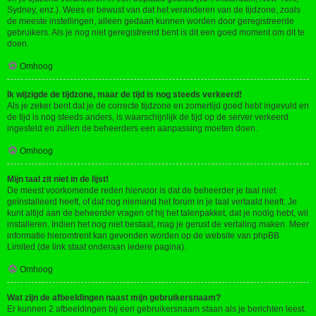
Sydney, enz.). Wees er bewust van dat het veranderen van de tijdzone, zoals
de meeste instellingen, alleen gedaan kunnen worden door geregistreerde
gebruikers. Als je nog niet geregistreerd bent is dit een goed moment om dit te
doen.
Omhoog
Ik wijzigde de tijdzone, maar de tijd is nog steeds verkeerd!
Als je zeker bent dat je de correcte tijdzone en zomertijd goed hebt ingevuld en
de tijd is nog steeds anders, is waarschijnlijk de tijd op de server verkeerd
ingesteld en zullen de beheerders een aanpassing moeten doen.
Omhoog
Mijn taal zit niet in de lijst!
De meest voorkomende reden hiervoor is dat de beheerder je taal niet
geïnstalleerd heeft, of dat nog niemand het forum in je taal vertaald heeft. Je
kunt altijd aan de beheerder vragen of hij het talenpakket, dat je nodig hebt, wil
installeren. Indien het nog niet bestaat, mag je gerust de vertaling maken. Meer
informatie hieromtrent kan gevonden worden op de website van phpBB
Limited (de link staat onderaan iedere pagina).
Omhoog
Wat zijn de afbeeldingen naast mijn gebruikersnaam?
Er kunnen 2 afbeeldingen bij een gebruikersnaam staan als je berichten leest.