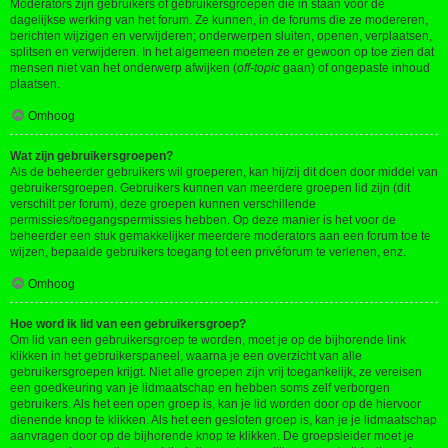
Moderators zijn gebruikers of gebruikersgroepen die in staan voor de
dagelijkse werking van het forum. Ze kunnen, in de forums die ze modereren,
berichten wijzigen en verwijderen; onderwerpen sluiten, openen, verplaatsen,
splitsen en verwijderen. In het algemeen moeten ze er gewoon op toe zien dat
mensen niet van het onderwerp afwijken (
off-topic
gaan) of ongepaste inhoud
plaatsen.
Omhoog
Wat zijn gebruikersgroepen?
Als de beheerder gebruikers wil groeperen, kan hij/zij dit doen door middel van
gebruikersgroepen. Gebruikers kunnen van meerdere groepen lid zijn (dit
verschilt per forum), deze groepen kunnen verschillende
permissies/toegangspermissies hebben. Op deze manier is het voor de
beheerder een stuk gemakkelijker meerdere moderators aan een forum toe te
wijzen, bepaalde gebruikers toegang tot een privéforum te verlenen, enz.
Omhoog
Hoe word ik lid van een gebruikersgroep?
Om lid van een gebruikersgroep te worden, moet je op de bijhorende link
klikken in het gebruikerspaneel, waarna je een overzicht van alle
gebruikersgroepen krijgt. Niet alle groepen zijn vrij toegankelijk, ze vereisen
een goedkeuring van je lidmaatschap en hebben soms zelf verborgen
gebruikers. Als het een open groep is, kan je lid worden door op de hiervoor
dienende knop te klikken. Als het een gesloten groep is, kan je je lidmaatschap
aanvragen door op de bijhorende knop te klikken. De groepsleider moet je