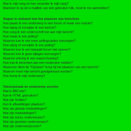
Wat is mijn rang en hoe verander ik mijn rang?
Wanneer ik op de e-maillink van een gebruiker klik, moet ik me aanmelden?
Vragen in verband met het plaatsen van berichten
Hoe plaats ik een onderwerp in een forum of maak een reactie?
Hoe wijzig of verwijder ik een bericht?
Hoe voeg ik een onderschrift toe aan mijn bericht?
Hoe maak ik een peiling?
Waarom kan ik niet meer peilingsopties toevoegen?
Hoe wijzig of verwijder ik een peiling?
Waarom kan ik een bepaald forum niet openen?
Waarom kan ik geen bijlagen toevoegen?
Waarom ontving ik een waarschuwing?
Hoe kan ik berichten aan een moderator melden?
Waarvoor dient de "Opslaan"-knop bij het plaatsen van een bericht?
Waarom moet mijn bericht goedgekeurd worden?
Hoe bump ik mijn onderwerp?
Tekstopmaak en onderwerp soorten
Wat is BBCode?
Kan ik HTML gebruiken?
Wat zijn Smilies?
Kan ik afbeeldingen plaatsen?
Wat zijn globale mededelingen?
Wat zijn mededelingen?
Wat zijn sticky onderwerpen?
Wat zijn gesloten onderwerpen?
Wat zijn onderwerpiconen?