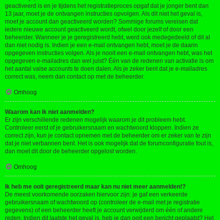
geactiveerd is en je tijdens het registratieproces opgaf dat je jonger bent dan
13 jaar, moet je de ontvangen instructies opvolgen. Als dit niet het geval is,
moet je account dan geactiveerd worden? Sommige forums vereisen dat
iedere nieuwe account geactiveerd wordt, ofwel door jezelf of door een
beheerder. Wanneer je je geregistreerd hebt, werd ook medegedeeld of dit al
dan niet nodig is. Indien je een e-mail ontvangen hebt, moet je de daarin
opgegeven instructies volgen. Als je nooit een e-mail ontvangen hebt, was het
opgegeven e-mailadres dan wel juist? Één van de redenen van activatie is om
het aantal valse accounts te doen dalen. Als je zeker bent dat je e-mailadres
correct was, neem dan contact op met de beheerder.
Omhoog
Waarom kan ik niet aanmelden?
Er zijn verschillende redenen mogelijk waarom je dit probleem hebt.
Controleer eerst of je gebruikersnaam en wachtwoord kloppen. Indien ze
correct zijn, kun je contact opnemen met de beheerder om er zeker van te zijn
dat je niet verbannen bent. Het is ook mogelijk dat de forumconfiguratie fout is,
dan moet dit door de beheerder opgelost worden.
Omhoog
Ik heb me ooit geregistreerd maar kan nu niet meer aanmelden!?
De meest voorkomende oorzaken hiervoor zijn: je gaf een verkeerde
gebruikersnaam of wachtwoord op (controleer de e-mail met je registratie
gegevens) of een beheerder heeft je account verwijderd om één of andere
reden. Indien dit laatste het geval is, heb je dan ooit een bericht geplaatst? Het