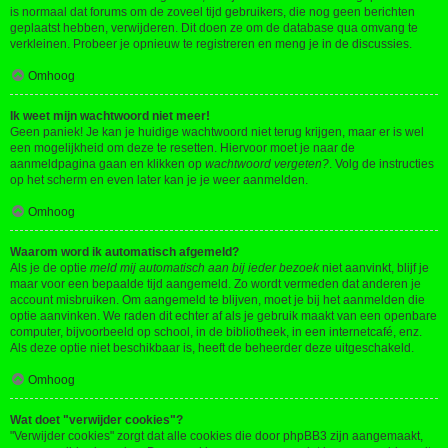
is normaal dat forums om de zoveel tijd gebruikers, die nog geen berichten
geplaatst hebben, verwijderen. Dit doen ze om de database qua omvang te
verkleinen. Probeer je opnieuw te registreren en meng je in de discussies.
Omhoog
Ik weet mijn wachtwoord niet meer!
Geen paniek! Je kan je huidige wachtwoord niet terug krijgen, maar er is wel
een mogelijkheid om deze te resetten. Hiervoor moet je naar de
aanmeldpagina gaan en klikken op
wachtwoord vergeten?
. Volg de instructies
op het scherm en even later kan je je weer aanmelden.
Omhoog
Waarom word ik automatisch afgemeld?
Als je de optie
meld mij automatisch aan bij ieder bezoek
niet aanvinkt, blijf je
maar voor een bepaalde tijd aangemeld. Zo wordt vermeden dat anderen je
account misbruiken. Om aangemeld te blijven, moet je bij het aanmelden die
optie aanvinken. We raden dit echter af als je gebruik maakt van een openbare
computer, bijvoorbeeld op school, in de bibliotheek, in een internetcafé, enz.
Als deze optie niet beschikbaar is, heeft de beheerder deze uitgeschakeld.
Omhoog
Wat doet "verwijder cookies"?
"Verwijder cookies" zorgt dat alle cookies die door phpBB3 zijn aangemaakt,