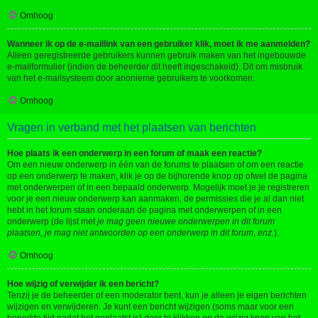
Omhoog
Wanneer ik op de e-maillink van een gebruiker klik, moet ik me aanmelden?
Alleen geregistreerde gebruikers kunnen gebruik maken van het ingebouwde
e-mailformulier (indien de beheerder dit heeft ingeschakeld). Dit om misbruik
van het e-mailsysteem door anonieme gebruikers te voorkomen.
Omhoog
Vragen in verband met het plaatsen van berichten
Hoe plaats ik een onderwerp in een forum of maak een reactie?
Om een nieuw onderwerp in één van de forums te plaatsen of om een reactie
op een onderwerp te maken, klik je op de bijhorende knop op ofwel de pagina
met onderwerpen of in een bepaald onderwerp. Mogelijk moet je je registreren
voor je een nieuw onderwerp kan aanmaken, de permissies die je al dan niet
hebt in het forum staan onderaan de pagina met onderwerpen of in een
onderwerp (de lijst met
je mag geen nieuwe onderwerpen in dit forum
plaatsen, je mag niet antwoorden op een onderwerp in dit forum, enz.
).
Omhoog
Hoe wijzig of verwijder ik een bericht?
Tenzij je de beheerder of een moderator bent, kun je alleen je eigen berichten
wijzigen en verwijderen. Je kunt een bericht wijzigen (soms maar voor een