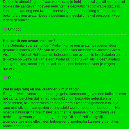
De eerste afbeelding geeft aan welke rang je hebt, meestal zijn dit sterretjes of
blokjes die aangeven hoeveel berichten je geplaatst hebt of wat je status is.
Hieronder kan nog een tweede, meestal grotere, afbeelding staan, beter
bekend als een avatar. Deze afbeelding is meestal uniek of persoonlijk voor
iedere gebruiker.
Omhoog
Hoe kan ik een avatar instellen?
In je Gebruikerspaneel, onder “Profiel” kun je een avatar toevoegen door
gebruik te maken van één van de volgende vier methodes: Gravatar, Galerij,
Afstand of Upload. Het is aan de beheerders om avatars in te schakelen en om
te kiezen op welke manier je een avatar kan gebruiken. Als je geen avatars
kunt gebruiken, neem dan contact op met een beheerder voor je vragen
hierover.
Omhoog
Wat is mijn rang en hoe verander ik mijn rang?
Rangen, welke verschijnen onder je gebruikersnaam, geven een indicatie over
het aantal berchten dat je hebt gemaakt of om bepaalde gebruikers te
identificeren, bijv. moderators en beheerders. Over het algemeen kun je je
rang niet wijzigen, aangezien ze ingesteld worden door een beheerder. Nu
moet je natuurlijk het forum niet beginnen te spammen met onzinnig veel
berichten, gewoon voor een hogere rang. Dit heeft zelfs mogelijk het
tegenovergestelde effect, een beheerder of moderator kunnen je berichten
aantal doen dalen.