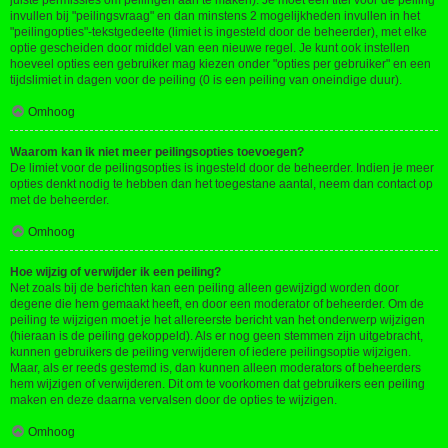
juiste permissies om peilingen aan te maken). Je moet een titel voor de peiling
invullen bij "peilingsvraag" en dan minstens 2 mogelijkheden invullen in het
"peilingopties"-tekstgedeelte (limiet is ingesteld door de beheerder), met elke
optie gescheiden door middel van een nieuwe regel. Je kunt ook instellen
hoeveel opties een gebruiker mag kiezen onder "opties per gebruiker" en een
tijdslimiet in dagen voor de peiling (0 is een peiling van oneindige duur).
Omhoog
Waarom kan ik niet meer peilingsopties toevoegen?
De limiet voor de peilingsopties is ingesteld door de beheerder. Indien je meer
opties denkt nodig te hebben dan het toegestane aantal, neem dan contact op
met de beheerder.
Omhoog
Hoe wijzig of verwijder ik een peiling?
Net zoals bij de berichten kan een peiling alleen gewijzigd worden door
degene die hem gemaakt heeft, en door een moderator of beheerder. Om de
peiling te wijzigen moet je het allereerste bericht van het onderwerp wijzigen
(hieraan is de peiling gekoppeld). Als er nog geen stemmen zijn uitgebracht,
kunnen gebruikers de peiling verwijderen of iedere peilingsoptie wijzigen.
Maar, als er reeds gestemd is, dan kunnen alleen moderators of beheerders
hem wijzigen of verwijderen. Dit om te voorkomen dat gebruikers een peiling
maken en deze daarna vervalsen door de opties te wijzigen.
Omhoog