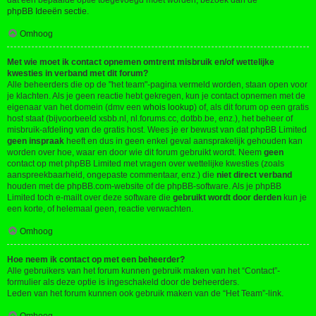
dat een bepaalde optie toegevoegd moet worden, bezoek dan de
phpBB Ideeën sectie
.
Omhoog
Met wie moet ik contact opnemen omtrent misbruik en/of wettelijke
kwesties in verband met dit forum?
Alle beheerders die op de "het team"-pagina vermeld worden, staan open voor
je klachten. Als je geen reactie hebt gekregen, kun je contact opnemen met de
eigenaar van het domein (dmv een
whois lookup
) of, als dit forum op een gratis
host staat (bijvoorbeeld xsbb.nl, nl.forums.cc, dotbb.be, enz.), het beheer of
misbruik-afdeling van de gratis host. Wees je er bewust van dat phpBB Limited
geen inspraak
heeft en dus in geen enkel geval aansprakelijk gehouden kan
worden over hoe, waar en door wie dit forum gebruikt wordt. Neem
geen
contact op met phpBB Limited met vragen over wettelijke kwesties (zoals
aanspreekbaarheid, ongepaste commentaar, enz.) die
niet direct verband
houden met de phpBB.com-website of de phpBB-software. Als je phpBB
Limited toch e-mailt over deze software die
gebruikt wordt door derden
kun je
een korte, of helemaal geen, reactie verwachten.
Omhoog
Hoe neem ik contact op met een beheerder?
Alle gebruikers van het forum kunnen gebruik maken van het “Contact”-
formulier als deze optie is ingeschakeld door de beheerders.
Leden van het forum kunnen ook gebruik maken van de “Het Team”-link.