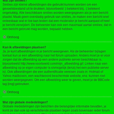
Wat zijn Smilies?
Smilies zijn kleine afbeeldingen die gebruikt kunnen worden om een
gevoelstoestand uit te drukken, bijvoorbeeld :) betekent blij, :( betekent
ongelukkig. Alle beschikbare smilies worden weergegeven als je een bericht
plaatst. Maak geen overdadig gebruik van smilies, ze maken een bericht snel
onleesbaar wat er toe kan leiden dat een moderator je bericht aanpast of heel
je bericht verwijdert. De beheerder kan ook een maximaal aantal smilies, dat in
een bericht gebruikt mag worden, bepaald hebben.
Omhoog
Kan ik afbeeldingen plaatsen?
Ja, je kunt afbeeldingen in je bericht weergeven. Als de beheerder bijlagen
toelaat kun je een afbeelding naar het forum uploaden. Anders moet je er voor
zorgen dat de afbeelding op een andere publieke server beschikbaar is,
bijvoorbeeld http://www.voorbeeld.com/mijn_afbeelding.gif. Linken naar een
afbeelding op je eigen computer is onmogelijk (tenzij het een publieke server
is). Ook afbeeldingen die een authentificatie vereisen zoals in: Hotmail of
Yahoo mailboxen, een wachtwoord beschermde website, enz. kunnen niet
worden weergegeven. Om een afbeelding weer te geven, moet je de BBCode
tag [img] gebruiken.
Omhoog
Wat zijn globale mededelingen?
Globale mededelingen zijn berichten die belangrijke informatie bevatten, je
komt ze dan ook op verschillende plaatsen tegen zoals bovenaan ieder forum