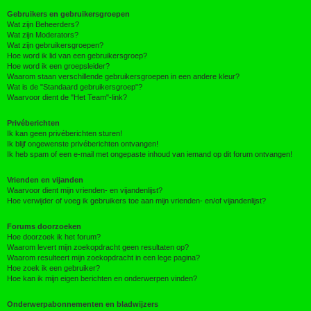
Gebruikers en gebruikersgroepen
Wat zijn Beheerders?
Wat zijn Moderators?
Wat zijn gebruikersgroepen?
Hoe word ik lid van een gebruikersgroep?
Hoe word ik een groepsleider?
Waarom staan verschillende gebruikersgroepen in een andere kleur?
Wat is de "Standaard gebruikersgroep"?
Waarvoor dient de "Het Team"-link?
Privéberichten
Ik kan geen privéberichten sturen!
Ik blijf ongewenste privéberichten ontvangen!
Ik heb spam of een e-mail met ongepaste inhoud van iemand op dit forum ontvangen!
Vrienden en vijanden
Waarvoor dient mijn vrienden- en vijandenlijst?
Hoe verwijder of voeg ik gebruikers toe aan mijn vrienden- en/of vijandenlijst?
Forums doorzoeken
Hoe doorzoek ik het forum?
Waarom levert mijn zoekopdracht geen resultaten op?
Waarom resulteert mijn zoekopdracht in een lege pagina?
Hoe zoek ik een gebruiker?
Hoe kan ik mijn eigen berichten en onderwerpen vinden?
Onderwerpabonnementen en bladwijzers