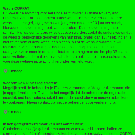
Wat is COPPA?
COPPA is de afkorting voor het Engelse "Children’s Online Privacy and
Protection Act". Dit is een Amerikaanse wet uit 1998 die vereist dat iedere
website die mogelijk gegevens van jongeren onder de 13 jaar verzamelt,
hiervoor de toestemming heeft van de ouders. Deze toestemming moet
schriftelijk of op een andere wijze gegeven worden, zodat de ouders weten dat
de website persoonlijke gegevens van hun kind, jonger dan 13, heeft. Indien je
niet zeker bent of deze wet al dan niet op jou of de website waarop je wil
registreren van toepassing is, neem dan contact op met een juridisch
raadgever voor meer informatie. Houd er rekening mee dat het phpBB-team
geen wettelijke informatie kan verschaffen en ook niet het aanspreekpunt is
voor deze wetgeving, tenzij dit hieronder vermeld wordt.
Omhoog
Waarom kan ik niet registreren?
Mogelijk heeft de beheerder je IP-adres verbannen, of de gebruikersnaam die
je opgeeft verboden. Tevens is het mogelijk dat de beheerder de registratie
mogelijkheid heeft uitgeschakeld om zo de registratie van nieuwe gebruikers
te voorkomen. Neem contact op met de beheerder voor verdere hulp.
Omhoog
Ik ben geregistreerd maar kan niet aanmelden!
Controleer eerst of je gebruikersnaam en wachtwoord kloppen. Indien ze
correct zijn, kan één of meerdere zaken hiervan de oorzaak zijn. Indien COPPA